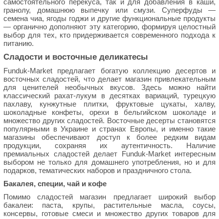
самостоятельного перекуса, так и для добавления в каши,
гранолу, домашнюю выпечку или смузи. Суперфуды —
семена чиа, ягоды годжи и другие функциональные продукты
— органично дополняют эту категорию, формируя целостный
выбор для тех, кто придерживается современного подхода к
питанию.
Сладости и восточные деликатесы
Funduk-Market предлагает богатую коллекцию десертов и
восточных сладостей, что делает магазин привлекательным
для ценителей необычных вкусов. Здесь можно найти
классический рахат-лукум в десятках вариаций, турецкую
пахлаву, кунжутные плитки, фруктовые цукаты, халву,
шоколадные конфеты, орехи в бельгийском шоколаде и
множество других сладостей. Восточные десерты становятся
популярными в Украине и странах Европы, и именно такие
магазины обеспечивают доступ к более редким видам
продукции, сохраняя их аутентичность. Наличие
премиальных сладостей делает Funduk-Market интересным
выбором не только для домашнего употребления, но и для
подарков, тематических наборов и праздничного стола.
Бакалея, специи, чай и кофе
Помимо сладостей магазин предлагает широкий выбор
бакалеи: паста, крупы, растительные масла, соусы,
консервы, готовые смеси и множество других товаров для