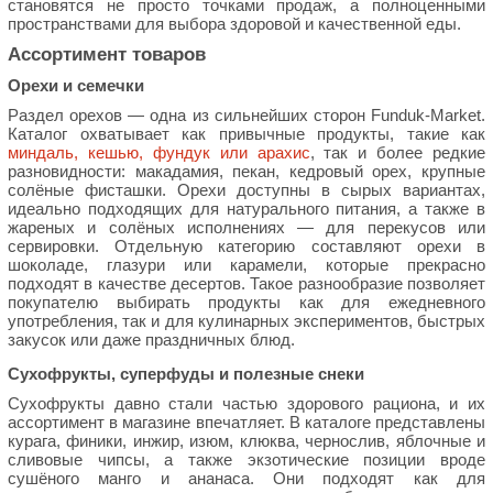
становятся не просто точками продаж, а полноценными
пространствами для выбора здоровой и качественной еды.
Ассортимент товаров
Орехи и семечки
Раздел орехов — одна из сильнейших сторон Funduk-Market.
Каталог охватывает как привычные продукты, такие как
миндаль, кешью, фундук или арахис
, так и более редкие
разновидности: макадамия, пекан, кедровый орех, крупные
солёные фисташки. Орехи доступны в сырых вариантах,
идеально подходящих для натурального питания, а также в
жареных и солёных исполнениях — для перекусов или
сервировки. Отдельную категорию составляют орехи в
шоколаде, глазури или карамели, которые прекрасно
подходят в качестве десертов. Такое разнообразие позволяет
покупателю выбирать продукты как для ежедневного
употребления, так и для кулинарных экспериментов, быстрых
закусок или даже праздничных блюд.
Сухофрукты, суперфуды и полезные снеки
Сухофрукты давно стали частью здорового рациона, и их
ассортимент в магазине впечатляет. В каталоге представлены
курага, финики, инжир, изюм, клюква, чернослив, яблочные и
сливовые чипсы, а также экзотические позиции вроде
сушёного манго и ананаса. Они подходят как для