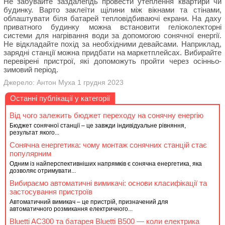
Не забувайте заздалегідь провести утеплення квартири чи
будинку. Варто заклеїти щілини між вікнами та стінами,
облаштувати біля батарей тепловідбиваючі екрани. На даху
приватного будинку можна встановити геліоколекторні
системи для нагрівання води за допомогою сонячної енергії.
Не відкладайте похід за необхідними девайсами. Наприклад,
зарядні станції можна придбати на маркетплейсах. Вибирайте
перевірені пристрої, які допоможуть пройти через осінньо-
зимовий період.
Джерело: Антон Муха 1 грудня 2023
Останні публікації у категорії
Від чого залежить бюджет переходу на сонячну енергію
Бюджет сонячної станції – це завжди індивідуальне рівняння,
результат якого...
Сонячна енергетика: чому монтаж сонячних станцій стає
популярним
Одним із найперспективніших напрямків є сонячна енергетика, яка
дозволяє отримувати...
Вибираємо автоматичні вимикачі: основи класифікації та
застосування пристроїв
Автоматичний вимикач – це пристрій, призначений для
автоматичного розмикання електричного...
Bluetti AC300 та батарея Bluetti B500 — коли електрика