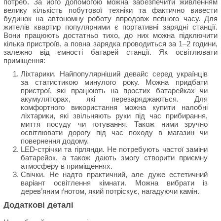
потреб. За його допомогою можна забезпечити живленням
велику кількість побутової техніки та фактично вивести
будинок на автономну роботу впродовж певного часу. Для
жителів квартир популярними є портативні зарядні станції.
Вони працюють достатньо тихо, до них можна підключити
кілька пристроїв, а повна зарядка проводиться за 1–2 години,
залежно від ємності батарей станції. Як освітлювати
приміщення:
Ліхтарики. Найпопулярніший девайс серед українців
за статистикою минулого року. Можна придбати
пристрої, які працюють на простих батарейках чи
акумуляторах, які перезаряджаються. Для
комфортного використання можна купити налобні
ліхтарики, які звільняють руки під час прибирання,
миття посуду чи готування. Також ними зручно
освітлювати дорогу під час походу в магазин чи
повернення додому.
LED-стрічки та гірлянди. Не потребують частої заміни
батарейок, а також дають змогу створити приємну
атмосферу в приміщеннях.
Свічки. Не надто практичний, але дуже естетичний
варіант освітлення кімнати. Можна вибрати із
дерев’яним ґнотом, який потріскує, нагадуючи камін.
Додаткові деталі