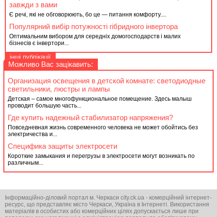
завжди з вами
Є речі, які не обговорюють, бо це — питання комфорту....
Популярний вибір потужності гібридного інвертора
Оптимальним вибором для середніх домогосподарств і малих
бізнесів є інвертори...
інші публікації
Можливо Вас зацікавить:
Организация освещения в детской комнате: светодиодные
светильники, люстры и лампы
Детская – самое многофункциональное помещение. Здесь малыш
проводит большую часть...
Где купить надежный стабилизатор напряжения?
Повседневная жизнь современного человека не может обойтись без
электричества и...
Специфика защиты электросети
Короткие замыкания и перегрузы в электросети могут возникать по
различным...
Інформаційно-діловий портал м. Черкаси city.ck.ua - комерційний інтернет-
ресурс, що представляє місто Черкаси, Україна в Інтернеті. Використання
матеріалів в особистих або комерційних цілях допускається лише при