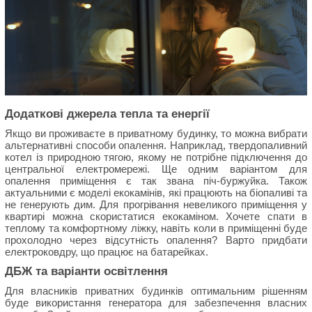
Додаткові джерела тепла та енергії
Якщо ви проживаєте в приватному будинку, то можна вибрати
альтернативні способи опалення. Наприклад, твердопаливний
котел із природною тягою, якому не потрібне підключення до
центральної електромережі. Ще одним варіантом для
опалення приміщення є так звана піч-буржуйка. Також
актуальними є моделі екокамінів, які працюють на біопаливі та
не генерують дим. Для прогрівання невеликого приміщення у
квартирі можна скористатися екокаміном. Хочете спати в
теплому та комфортному ліжку, навіть коли в приміщенні буде
прохолодно через відсутність опалення? Варто придбати
електроковдру, що працює на батарейках.
ДБЖ та варіанти освітлення
Для власників приватних будинків оптимальним рішенням
буде використання генератора для забезпечення власних