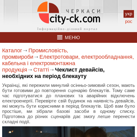
укр
рос
МЕНЮ
Каталог
Промисловість,
промвироби
Електротовари, електрообладнання,
кабельна і електромонтажна
продукція
Статті
Чеклист девайсів,
необхідних на період блекауту
Українці, які пережили минулий осінньо-зимовий сезон, мають
бути готовими до повторення сценарію блекаутів. Тому саме
час підготуватися до планових та аварійних відключень
електроенергії. Перевірте свій будинок на наявність девайсів,
які можуть бути корисними в період блекаутів. Щоб вам було
простіше, ми зібрали базові засоби в одному списку.
Підготовка до різних сценаріїв дає змогу легше перенести
складні події.