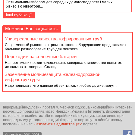
Оптимальним вибором для середніх домогосподарств і малих
бізнесів є інвертори...
інші публікації
Можливо Вас зацікавить:
Универсальные качества гофрированных труб
Современный рынок электромонтажного оборудование представляет
большое разнообразие труб для монтажа...
Переходим на солнечные батареи
На протяжении веков человечество совершало множество попыток
использовать энергию Солнца...
Заземление молниезащита железнодорожной
инфраструктуры
Надо понимать, что данные объекты, как и любые другие, могут...
Інформаційно-діловий портал м. Черкаси city.ck.ua - комерційний інтернет-
ресурс, що представляє місто Черкаси, Україна в Інтернеті. Використання
матеріалів в особистих або комерційних цілях допускається лише при
попередньому узгодженні з адміністрацією порталу та обов'язковому
посиланні на нас.
Зв'язатися з адміністрацією
портала
© city.ck.ua 2001-2026