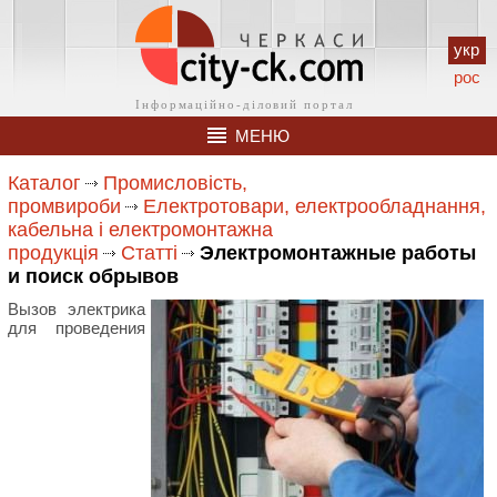
укр
рос
МЕНЮ
Каталог
Промисловість,
промвироби
Електротовари, електрообладнання,
кабельна і електромонтажна
продукція
Статті
Электромонтажные работы
и поиск обрывов
Вызов электрика
для проведения