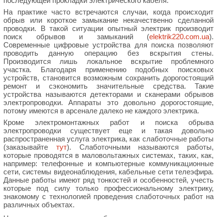
последующей прокладки электрического кабеля.
На практике часто встречаются случаи, когда происходит
обрыв или короткое замыкание некачественно сделанной
проводки. В такой ситуации опытный электрик производит
поиск обрывов и замыканий (
elektrik220.com.ua
).
Современные цифровые устройства для поиска позволяют
проводить данную операцию без вскрытия стены.
Производится лишь локальное вскрытие проблемного
участка. Благодаря применению подобных поисковых
устройств, становится возможным сохранить дорогостоящий
ремонт и сэкономить значительные средства. Такие
устройства называются детекторами и сканерами обрывов
электропроводки. Аппараты это довольно дорогостоящие,
потому имеются в арсенале далеко не каждого электрика.
Кроме электромонтажных работ и поиска обрыва
электропроводки существует еще и такая довольно
распространенная услуга электрика, как слаботочные работы
(заказывайте
тут
). Слаботочными называются работы,
которые проводятся в маловольтажных системах, таких, как,
например: телефонные и компьютерные коммуникационные
сети, системы видеонаблюдения, кабельные сети телеэфира.
Данные работы имеют ряд тонкостей и особенностей, учесть
которые под силу только профессиональному электрику,
знакомому с технологией проведения слаботочных работ на
различных объектах.