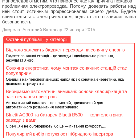
Напоследок отметим, что наиболее частая причина пожаров –
проблемная электропроводка. Потому доверять работы над
ней стоит истинным профессионалам своего дела. Будьте
внимательны с электричеством, ведь от этого зависит ваша
безопасность!
Джерело: Анатолий Валтасар 22 января 2015
Останні публікації у категорії
Від чого залежить бюджет переходу на сонячну енергію
Бюджет сонячної станції – це завжди індивідуальне рівняння,
результат якого...
Сонячна енергетика: чому монтаж сонячних станцій стає
популярним
Одним із найперспективніших напрямків є сонячна енергетика, яка
дозволяє отримувати...
Вибираємо автоматичні вимикачі: основи класифікації та
застосування пристроїв
Автоматичний вимикач – це пристрій, призначений для
автоматичного розмикання електричного...
Bluetti AC300 та батарея Bluetti B500 — коли електрика
завжди з вами
Є речі, які не обговорюють, бо це — питання комфорту....
Популярний вибір потужності гібридного інвертора