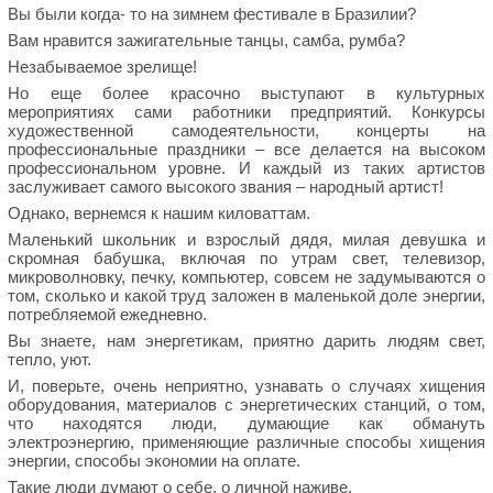
Вы были когда- то на зимнем фестивале в Бразилии?
Вам нравится зажигательные танцы, самба, румба?
Незабываемое зрелище!
Но еще более красочно выступают в культурных
мероприятиях сами работники предприятий. Конкурсы
художественной самодеятельности, концерты на
профессиональные праздники – все делается на высоком
профессиональном уровне. И каждый из таких артистов
заслуживает самого высокого звания – народный артист!
Однако, вернемся к нашим киловаттам.
Маленький школьник и взрослый дядя, милая девушка и
скромная бабушка, включая по утрам свет, телевизор,
микроволновку, печку, компьютер, совсем не задумываются о
том, сколько и какой труд заложен в маленькой доле энергии,
потребляемой ежедневно.
Вы знаете, нам энергетикам, приятно дарить людям свет,
тепло, уют.
И, поверьте, очень неприятно, узнавать о случаях хищения
оборудования, материалов с энергетических станций, о том,
что находятся люди, думающие как обмануть
электроэнергию, применяющие различные способы хищения
энергии, способы экономии на оплате.
Такие люди думают о себе, о личной наживе.