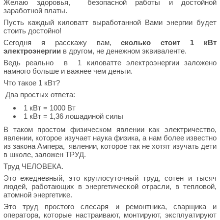
Желаю здоровья, безопасной работы и достойной
заработной платы.
Пусть каждый киловатт выработанной Вами энергии будет
стоить достойно!
Сегодня я расскажу вам,
сколько стоит 1 кВт
электроэнергии
в другом, не денежном эквиваленте.
Ведь реально в 1 киловатте электроэнергии заложено
намного больше и важнее чем деньги.
Что такое 1 кВт?
Два простых ответа:
1 кВт = 1000 Вт
1 кВт = 1,36 лошадиной силы
В таком простом физическом явлении как электричество,
явлении, которое изучает наука физика, а нам более известно
из закона Ампера, явлении, которое так не хотят изучать дети
в школе, заложен ТРУД.
Труд ЧЕЛОВЕКА.
Это ежедневный, это круглосуточный труд, сотен и тысяч
людей, работающих в энергетической отрасли, в тепловой,
атомной энергетике.
Это труд простого слесаря и ремонтника, сварщика и
оператора, которые настраивают, монтируют, эксплуатируют