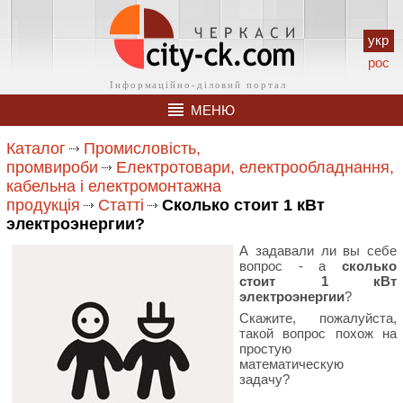
укр
рос
МЕНЮ
Каталог
Промисловість,
промвироби
Електротовари, електрообладнання,
кабельна і електромонтажна
продукція
Статті
Сколько стоит 1 кВт
электроэнергии?
А задавали ли вы себе
вопрос - а
с
колько
стоит 1 кВт
электроэнергии
?
Скажите, пожалуйста,
такой вопрос похож на
простую
математическую
задачу?