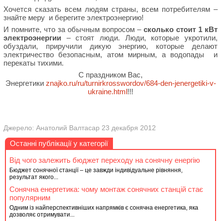
Хочется сказать всем людям страны, всем потребителям –
знайте меру и берегите электроэнергию!
И помните, что за обычным вопросом –
сколько стоит 1 кВт
электроэнергии
– стоят люди. Люди, которые укротили,
обуздали, приручили дикую энергию, которые делают
электричество безопасным, атом мирным, а водопады и
перекаты тихими.
С праздником Вас,
Энергетики
znajko.ru/ru/turnirkrosswordov/684-den-jenergetiki-v-
ukraine.html
!!!
Джерело: Анатолий Валтасар 23 декабря 2012
Останні публікації у категорії
Від чого залежить бюджет переходу на сонячну енергію
Бюджет сонячної станції – це завжди індивідуальне рівняння,
результат якого...
Сонячна енергетика: чому монтаж сонячних станцій стає
популярним
Одним із найперспективніших напрямків є сонячна енергетика, яка
дозволяє отримувати...