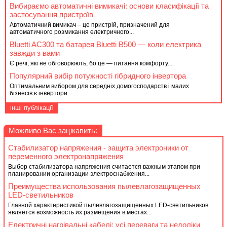
Вибираємо автоматичні вимикачі: основи класифікації та
застосування пристроїв
Автоматичний вимикач – це пристрій, призначений для
автоматичного розмикання електричного...
Bluetti AC300 та батарея Bluetti B500 — коли електрика
завжди з вами
Є речі, які не обговорюють, бо це — питання комфорту....
Популярний вибір потужності гібридного інвертора
Оптимальним вибором для середніх домогосподарств і малих
бізнесів є інвертори...
інші публікації
Можливо Вас зацікавить:
Стабилизатор напряжения - защита электроники от
переменного электронапряжения
Выбор стабилизатора напряжения считается важным этапом при
планировании организации электроснабжения...
Преимущества использования пылевлагозащищенных
LED-светильников
Главной характеристикой пылевлагозащищенных LED-светильников
является возможность их размещения в местах...
Електричні нагрівальні кабелі: усі переваги та недоліки