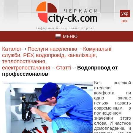
укр
рос
МЕНЮ
Каталог
Послуги населенню
Комунальні
служби, РЕУ, водопровід, каналізація,
теплопостачання,
електропостачання
Статті
Водопровод от
профессионалов
Без высокой
степени
комфорта ни
одно жилье
нельзя назвать
современным в
полноценном
значении этого
слова. И частное
домовладение, и