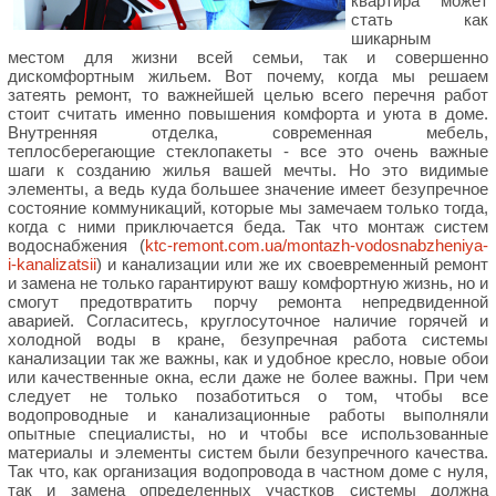
квартира может
стать как
шикарным
местом для жизни всей семьи, так и совершенно
дискомфортным жильем. Вот почему, когда мы решаем
затеять ремонт, то важнейшей целью всего перечня работ
стоит считать именно повышения комфорта и уюта в доме.
Внутренняя отделка, современная мебель,
теплосберегающие стеклопакеты - все это очень важные
шаги к созданию жилья вашей мечты. Но это видимые
элементы, а ведь куда большее значение имеет безупречное
состояние коммуникаций, которые мы замечаем только тогда,
когда с ними приключается беда. Так что монтаж систем
водоснабжения (
ktc-remont.com.ua/montazh-vodosnabzheniya-
i-kanalizatsii
) и канализации или же их своевременный ремонт
и замена не только гарантируют вашу комфортную жизнь, но и
смогут предотвратить порчу ремонта непредвиденной
аварией. Согласитесь, круглосуточное наличие горячей и
холодной воды в кране, безупречная работа системы
канализации так же важны, как и удобное кресло, новые обои
или качественные окна, если даже не более важны. При чем
следует не только позаботиться о том, чтобы все
водопроводные и канализационные работы выполняли
опытные специалисты, но и чтобы все использованные
материалы и элементы систем были безупречного качества.
Так что, как организация водопровода в частном доме с нуля,
так и замена определенных участков системы должна