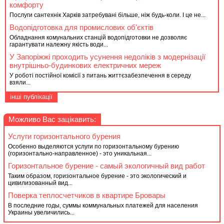
комфорту
Послуги сантехнік Харків затребувані більше, ніж будь-коли. І це не...
Водопідготовка для промислових об'єктів
Обладнання комунальних станцій водопідготовки не дозволяє
гарантувати належну якість води...
У Запоріжжі проходить усунення недоліків з модернізації
внутрішньо-будинкових електричних мереж
У роботі постійної комісії з питань життєзабезпечення в середу
взяли...
інші публікації
Можливо Вас зацікавить:
Услуги горизонтального бурения
Особенно выделяются услуги по горизонтальному бурению
(горизонтально-направленное) - это уникальная...
Горизонтальное бурение - самый экологичный вид работ
Таким образом, горизонтальное бурение - это экологический и
цивилизованный вид...
Поверка теплосчетчиков в квартире Бровары
В последние годы, суммы коммунальных платежей для населения
Украины увеличились...