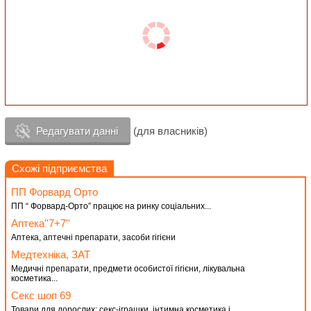
Редагувати данні
(для власників)
Схожі підприємства
ПП Форвард Орто
ПП “ Форвард-Орто” працює на ринку соціальних...
Аптека''7+7''
Аптека, аптечні препарати, засоби гігієни
Медтехніка, ЗАТ
Медичні препарати, предмети особистої гігієни, лікувальна
косметика...
Секс шоп 69
Товари для дорослих: секс-іграшки, інтимна косметика і...