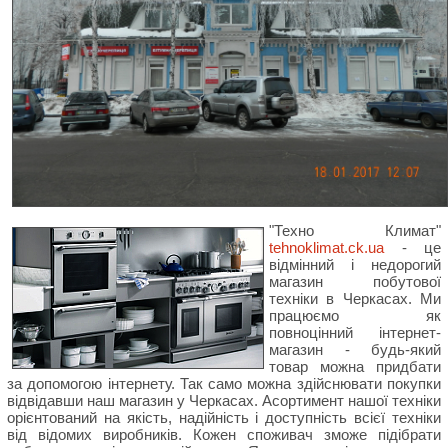
"Техно Климат"
tehnoklimat.ck.ua
- це
відмінний і недорогий
магазин побутової
техніки в Черкасах. Ми
працюємо як
повноцінний інтернет-
магазин - будь-який
товар можна придбати
за допомогою інтернету. Так само можна здійснювати покупки
відвідавши наш магазин у Черкасах. Асортимент нашої техніки
орієнтований на якість, надійність і доступність всієї техніки
від відомих виробників. Кожен споживач зможе підібрати