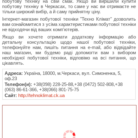
побутову техніку на свій смак. Якщо ви вирішили купити
побутову техніку в Черкасах, то саме у нас ви отримаєте не
тільки широкий вибір, а й саму прийнятну ціну.
Інтернет-магазин побутової техніки "Техно Клімат" дозволить
вам ознайомитися з усіма характеристиками побутової техніки
не відходячи від ваших комп'ютерів.
Якщо ви хочете отримати додаткову інформацію або
детальну консультацію щодо нашої побутової техніки,
телефонуйте нам, пишіть питання на e-mail, або відвідайте
наш магазин, ми будемо раді допомогти вам з вибором
необхідної побутової техніки, відповімо на всі питання, що
цікавлять.
Адреса:
Україна, 18000, м.Черкаси, вул. Симоненка, 5,
оф.23
Телефон(и):
+38(098) 228-25-88,+38 (0472) 502-808,+38
(063) 86-61-366, +38(066) 801-75-75
Сайт:
http://tehnoklimat.ck.ua