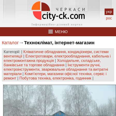
укр
рос
МЕНЮ
Каталог
Техноклімат, інтернет-магазин
Категорії: |
Кліматичне обладнання, кондиціонери, системи
вентиляції
|
Електротовари, електрообладнання, кабельна і
електромонтажна продукція
|
Холодильне, складське,
банківське та торгове обладнання
|
Інструменти ручні,
електроінструменти, зварювальне обладнання та витратні
матеріали
|
Комп'ютери, магазини офісної техніки, сервіс і
ремонт
|
Побутова техніка, електроніка, годинник
|