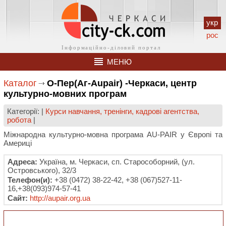
укр
рос
МЕНЮ
Каталог
О-Пер(Aг-Aupair) -Черкаси, центр
культурно-мовних програм
Категорії: |
Курси навчання, тренінги, кадрові агентства,
робота
|
Міжнародна культурно-мовна програма AU-PAIR у Європі та
Америці
Адреса:
Україна, м. Черкаси, сп. Старособорний, (ул.
Островського), 32/3
Телефон(и):
+38 (0472) 38-22-42, +38 (067)527-11-
16,+38(093)974-57-41
Сайт:
http://aupair.org.ua