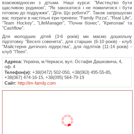
взаємовідносин з дітьми. Наші курси: "Мистецтво бути
щасливою родиною", "Як закохатися і не помилитися і бути
готовою до подружжя", "Діти. Що робити?". Також запрошуємо
вас пограти в настільні ігри-тренінги: "Family Pizza", "Real Life",
"Team Hockey", "LifeManager", "Почни бізнес", "Криголам" та
"Cashflow".
Для молодших дітей (3-6 років) ми маємо дошкільну
підготовку "Веселі совенята", для старших (6-10 років) - клуб
"Майстерня дитячого лідерства", для підлітків (11-14 років) -
клуб "ITeen".
Адреса:
Україна, м.Черкаси, вул. Остафія Дашковича, 4,
оф. 4
Телефон(и):
+38(0472) 502-050, +38(063) 495-55-85,
+38(067) 474-16-15, +38(095) 564-79-19
Сайт:
http://im-family.com