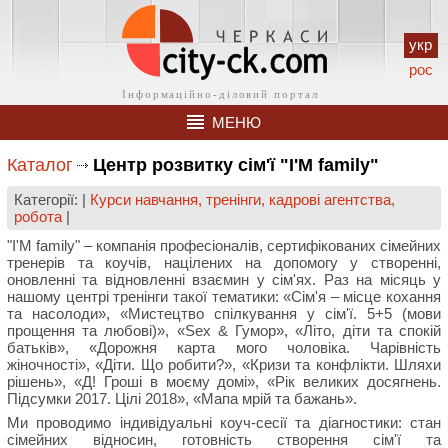
укр
рос
МЕНЮ
Каталог
Центр розвитку сім'ї "I'M family"
Категорії: |
Курси навчання, тренінги, кадрові агентства,
робота
|
"I'M family" – компанія професіоналів, сертифікованих сімейних
тренерів та коучів, націлених на допомогу у створенні,
оновленні та відновленні взаємин у сім'ях. Раз на місяць у
нашому центрі тренінги такої тематики: «Сім'я – місце кохання
та насолоди», «Мистецтво спілкування у сім'ї. 5+5 (мови
прощення та любові)», «Sex & Гумор», «Літо, діти та спокій
батьків», «Дорожня карта мого чоловіка. Чарівність
жіночності», «Діти. Що робити?», «Кризи та конфлікти. Шляхи
рішень», «Д! Гроші в моєму домі», «Рік великих досягнень.
Підсумки 2017. Цілі 2018», «Мапа мрій та бажань».
Ми проводимо індивідуальні коуч-сесії та діагностики: стан
сімейних відносин, готовність створення сім'ї та