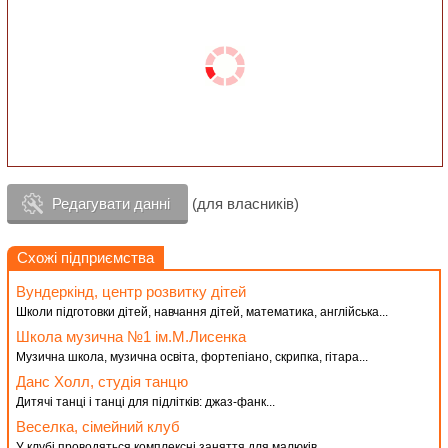
Редагувати данні
(для власників)
Схожі підприємства
Вундеркінд, центр розвитку дітей
Школи підготовки дітей, навчання дітей, математика, англійська...
Школа музична №1 ім.М.Лисенка
Музична школа, музична освіта, фортепіано, скрипка, гітара...
Данс Холл, студія танцю
Дитячі танці і танці для підлітків: джаз-фанк...
Веселка, сімейний клуб
У клубі проводяться комплексні заняття для малюків...