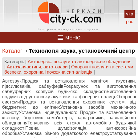
укр
рос
МЕНЮ
Каталог
Технологія звука, установочний центр
Категорії: |
Автосервіс: послуги та автосервісне обладнання
|
Автозапчастини, автотовари
|
Охоронні послуги та системи
безпеки, охоронна і пожежна сигналізація
|
АвтозвукПродаж та встановлення магнітол, акустики,
підсилювачів, сабвуферівРозрахунок та виготовлення
сабвуферних корпусів будь-якої складностіВиготовлення
подіумів під установку акустики, та фанерних полицьОхоронні
системиПродаж та встановлення охоронних систем, від
бюджетних до елітнихУстановка засобів механічного
захистуУстановка індивідуального Продаж та встановлення
ксенону, бортових комп'ютерів, парктроників, навігаційного
обладнанняТонування всіх стекол автомобілів будь-якої
складностіПовна шумоізоляція, антикорозійна
обробкаУстановка різного додаткового електроустаткування