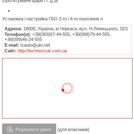
(протитуманні фари і т. д.)а
Установка і настройка ГБО 2-го і 4-го покоління л
Адреса:
18000, Україна, м.Черкаси, вул. Н.Левицького, 32/1
Телефон(и):
+38(063)67-44-555, +38(068)79-44-555,
+38(099)46-24-555
E-mail:
tzauto@ukr.net
Сайт:
http://technozvuk.com.ua
Редагувати данні
(для власників)