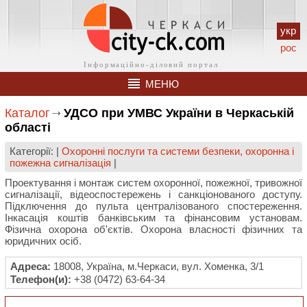
укр
рос
МЕНЮ
Каталог
УДСО при УМВС України в Черкаській
області
Категорії: |
Охоронні послуги та системи безпеки, охоронна і
пожежна сигналізація
|
Проектування і монтаж систем охоронної, пожежної, тривожної
сигналізації, відеоспостережень і санкціонованого доступу.
Підключення до пульта централізованого спостереження.
Інкасація коштів банківським та фінансовим установам.
Фізична охорона об'єктів. Охорона власності фізичних та
юридичних осіб.
Адреса:
18008, Україна, м.Черкаси, вул. Хоменка, 3/1
Телефон(и):
+38 (0472) 63-64-34