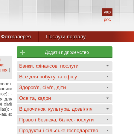
укр
рос
Фотогалерея
Послуги порталу
Додати підприємство
і
ва:
Банки, фінансові послуги
ання
|
Все для побуту та офісу
овості
Здоров'я, сім'я, діти
рвника
юс); -
Освіта, кадри
ня для
 хімії
Відпочинок, культура, дозвілля
as); -
 наших
Право і безпека, бізнес-послуги
Продукти і сільське господарство