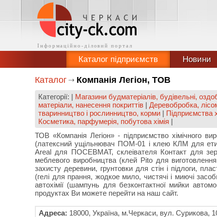
Каталог підприємств
Новини
Каталог
Компанія Легіон, ТОВ
Категорії: |
Магазини будматеріалів, будівельні, озд
матеріали, нанесення покриттів
|
Деревобробка, лісом
тваринництво і рослинництво, корми
|
Підприємства х
Косметика, парфумерія, побутова хімія
|
ТОВ «Компанія Легіон» - підприємство хімічного ви
(латексний ущільнювач ПОМ-01 і клею КЛМ для етике
Areal для ПОСЕВМАТ, склеівателя Контакт для зерн
меблевого виробництва (клей Pito для виготовлення 
захисту деревини, грунтовки для стін і підлоги, пла
(гелі для прання, жодкое мило, чистячі і миючі засоби,
автохімії (шампунь для безконтактної мийки автомо
продуктах Ви можете перейти на наш сайт.
Адреса:
18000, Україна, м.Черкаси, вул. Сурикова, 1