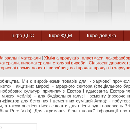
Інфо ДПС
Інфо ФДМ
Інфо-довідка
облювальні матеріали
|
Хімічна продукція, пластмаси, лакофарбов
атеріали, пиломатеріали, столярні вироби
|
Сільгосппідприємст
арчової промисловості, виробництво і продаж продуктів харчув
робництва. Ми є виробниками товарів для: - харчової промисл
ток і акцизних марок); - аграрного сектора (спеціального ба
обобових культур, прилипачів Екстра і адьюванта Екстра-пл
м'яких меблів); - для будівельної галузі і ремонту (просочен
стифікатор для бетонних і цементних сумішей Arma); - побутової
 а також анстісептіческіе кошти для гігієни рук і поверхонь Brili
біля Pure Vida). Для отримання більш повної інформації про
0