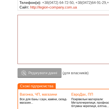
Телефон(и):
+38(0472) 64-72-50, +38(0472)64-91-29,+
Сайт:
http://legion-company.com.ua
Редагувати данні
(для власників)
Схожі підприємства
Вагонка, ЧП, магазини
ЕвроДах, ПП
Все для бань і саун, каміни, склад-
Покрівельні матеріали:
магазин...
Металочерепиця, профнас
бітумна черепиця, елітна...