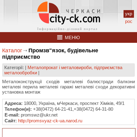
укр
рос
МЕНЮ
Каталог
Промзв"язок, будівельне
підприємство
Категорії: |
Металопрокат і металовироби, підприємства
металообробки
|
Металоконструкції сходів металеві балюстради балкони
металеві перила металеві гаражі металеві сходи декоративні
установка монтаж
Адреса:
18000, Україна, мЧеркаси, проспект Хіміків, 49/1
Телефон(и):
+38(0472) 64-21-41,+38(0472) 64-31-80
E-mail:
promswz@ukr.net
Сайт:
http://promsvyaz-ck-ua.narod.ru