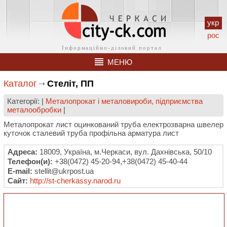
укр
рос
МЕНЮ
Каталог
Стеліт, ПП
Категорії: |
Металопрокат і металовироби, підприємства
металообробки
|
Металопрокат лист оцинкований труба електрозварна швелер
куточок сталевий труба профільна арматура лист
Адреса:
18009, Україна, м.Черкаси, вул. Дахнівська, 50/10
Телефон(и):
+38(0472) 45-20-94,+38(0472) 45-40-44
E-mail:
stellit@ukrpost.ua
Сайт:
http://st-cherkassy.narod.ru