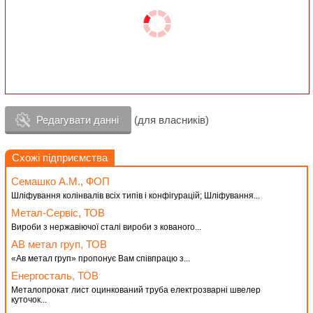
Редагувати данні
(для власників)
Схожі підприємства
Семашко А.М., ФОП
Шліфування колінвалів всіх типів і конфігурацій; Шліфування...
Метал-Сервіс, ТОВ
Вироби з нержавіючої сталі вироби з кованого...
АВ метал груп, ТОВ
«Ав метал груп» пропонує Вам співпрацю з...
Енергосталь, ТОВ
Металопрокат лист оцинкований труба електрозварні швелер
куточок...