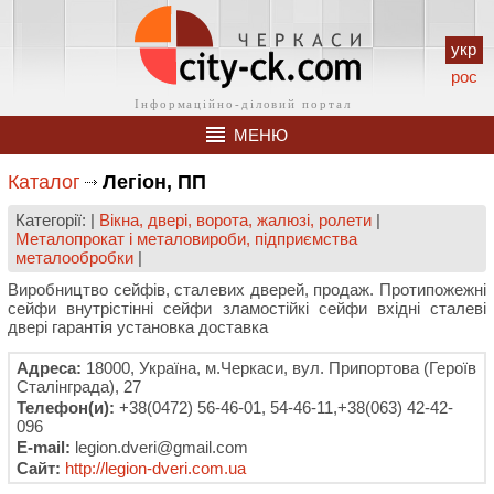
укр
рос
МЕНЮ
Каталог
Легіон, ПП
Категорії: |
Вікна, двері, ворота, жалюзі, ролети
|
Металопрокат і металовироби, підприємства
металообробки
|
Виробництво сейфів, сталевих дверей, продаж. Протипожежні
сейфи внутрістінні сейфи зламостійкі сейфи вхідні сталеві
двері гарантія установка доставка
Адреса:
18000, Україна, м.Черкаси, вул. Припортова (Героїв
Сталінграда), 27
Телефон(и):
+38(0472) 56-46-01, 54-46-11,+38(063) 42-42-
096
E-mail:
legion.dveri@gmail.com
Сайт:
http://legion-dveri.com.ua