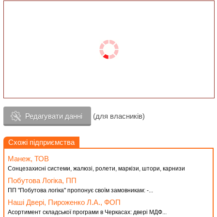
Редагувати данні
(для власників)
Схожі підприємства
Манеж, ТОВ
Сонцезахисні системи, жалюзі, ролети, маркізи, штори, карнизи
Побутова Логіка, ПП
ПП "Побутова логіка" пропонує своїм замовникам: -...
Наші Двері, Пироженко Л.А., ФОП
Асортимент складської програми в Черкасах: двері МДФ...