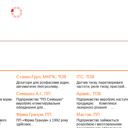
Станко-Груп, МНПК, ТОВ
ІТС, ТОВ
Дозатори для розфасовки рідин,
Датчик тиску, перетворювачі
автоматичні лінії розливу...
частоти, реле тиску, пристрій...
Семашко А.І., ПП
Араміс, ТОВ
і корки.
Підприємство "ПП Семашко"
Підприємство виробляє наступ
виробляє етикетирувальне
продукцію: Комплекси
обладнання для...
лазерного різання ...
Фірма Гранум, ПП
Мастак, ПП
вого
ПП «Фірма Гранум» з 1992 року
Підприємство займається
?
здійснює...
розробкою і виготовленням