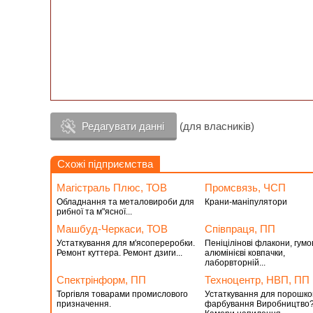
Редагувати данні
(для власників)
Схожі підприємства
Магістраль Плюс, ТОВ
Промсвязь, ЧСП
Обладнання та металовироби для
Крани-маніпулятори
рибної та м"ясної...
Машбуд-Черкаси, ТОВ
Співпраця, ПП
Устаткування для м'ясопереробки.
Пеніцілінові флакони, гумов
Ремонт куттера. Ремонт дзиги...
алюмінієві ковпачки,
лаборвторній...
Спектрінформ, ПП
Техноцентр, НВП, ПП
Торгівля товарами промислового
Устаткування для порошко
призначення.
фарбування Виробництво