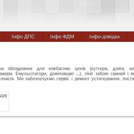
Інфо ДПС
Інфо ФДМ
Інфо-довідка
вка обладнання для ковбасних цехів (куттера, дзиги, шп
ери, Емульсітатори, дожіловщікі ...), лінії забою свиней і в
и, очисні. Ми забезпечуємо сервіс і ремонт устаткування, пост
50/8