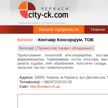
Каталог підприємств
Новини
Каталог
Кентавр Консорціум, ТОВ
Категорії: |
Промислові товари і обладнання
|
Проектування технологій м'ясопереробки, поста
фаршемешалки, термокамери, котли, ін'єктора, масаж
рогатої худоби, лінії оброблення, логістичні склад
запасних частин і комплектуючих.
Адреса:
18009, Україна, м.Черкаси, вул.Дахнівська, 
Телефон(и):
+38(0472)33-01-55
Сайт:
http://kentavr.ck.ua