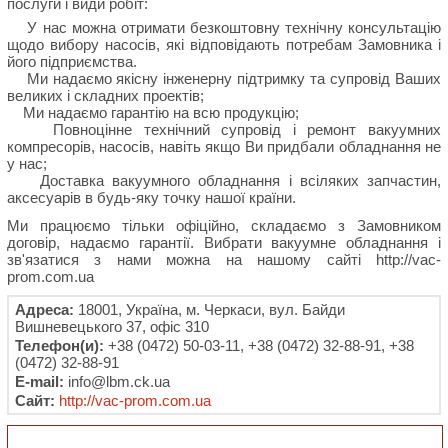
послуги і види робіт:
У нас можна отримати безкоштовну технічну консультацію
щодо вибору насосів, які відповідають потребам Замовника і
його підприємства.
Ми надаємо якісну інженерну підтримку та супровід Ваших
великих і складних проектів;
Ми надаємо гарантію на всю продукцію;
Повноцінне технічний супровід і ремонт вакуумних
компресорів, насосів, навіть якщо Ви придбали обладнання не
у нас;
Доставка вакуумного обладнання і всіляких запчастин,
аксесуарів в будь-яку точку нашої країни.
Ми працюємо тільки офіційно, складаємо з Замовником
договір, надаємо гарантії. Вибрати вакуумне обладнання і
зв'язатися з нами можна на нашому сайті http://vac-
prom.com.ua
Адреса:
18001, Україна, м. Черкаси, вул. Байди
Вишневецького 37, офіс 310
Телефон(и):
+38 (0472) 50-03-11, +38 (0472) 32-88-91, +38
(0472) 32-88-91
E-mail:
info@lbm.ck.ua
Сайт:
http://vac-prom.com.ua