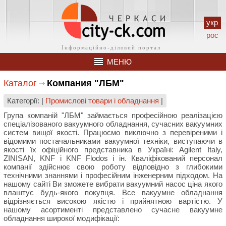
укр
рос
МЕНЮ
Каталог
Компания "ЛБМ"
Категорії: |
Промислові товари і обладнання
|
Група компаній "ЛБМ" займається професійною реалізацією
спеціалізованого вакуумного обладнання, сучасних вакуумних
систем вищої якості. Працюємо виключно з перевіреними і
відомими постачальниками вакуумної техніки, виступаючи в
якості їх офіційного представника в Україні: Agilent Italy,
ZINISAN, KNF і KNF Flodos і ін. Кваліфікований персонал
компанії здійснює свою роботу відповідно з глибокими
технічними знаннями і професійним інженерним підходом. На
нашому сайті Ви зможете вибрати вакуумний насос ціна якого
влаштує будь-якого покупця. Все вакуумне обладнання
відрізняється високою якістю і прийнятною вартістю. У
нашому асортименті представлено сучасне вакуумне
обладнання широкої модифікації: