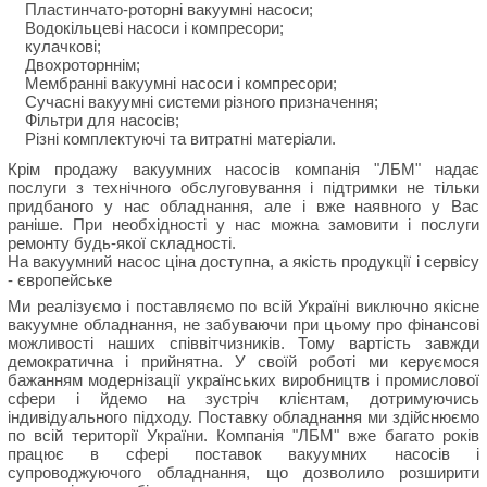
Пластинчато-роторні вакуумні насоси;
Водокільцеві насоси і компресори;
кулачкові;
Двохроторннім;
Мембранні вакуумні насоси і компресори;
Сучасні вакуумні системи різного призначення;
Фільтри для насосів;
Різні комплектуючі та витратні матеріали.
Крім продажу вакуумних насосів компанія "ЛБМ" надає
послуги з технічного обслуговування і підтримки не тільки
придбаного у нас обладнання, але і вже наявного у Вас
раніше. При необхідності у нас можна замовити і послуги
ремонту будь-якої складності.
На вакуумний насос ціна доступна, а якість продукції і сервісу
- європейське
Ми реалізуємо і поставляємо по всій Україні виключно якісне
вакуумне обладнання, не забуваючи при цьому про фінансові
можливості наших співвітчизників. Тому вартість завжди
демократична і прийнятна. У своїй роботі ми керуємося
бажанням модернізації українських виробництв і промислової
сфери і йдемо на зустріч клієнтам, дотримуючись
індивідуального підходу. Поставку обладнання ми здійснюємо
по всій території України. Компанія "ЛБМ" вже багато років
працює в сфері поставок вакуумних насосів і
супроводжуючого обладнання, що дозволило розширити