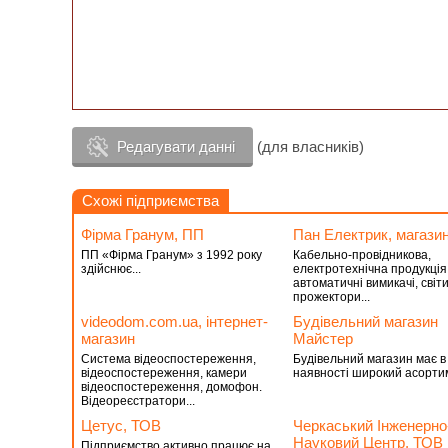
Редагувати данні
(для власників)
Схожі підприємства
Фірма Гранум, ПП
Пан Електрик, магази
ПП «Фірма Гранум» з 1992 року
Кабельно-провідникова,
здійснює...
електротехнічна продукція
автоматичні вимикачі, світ
прожектори...
videodom.com.ua, інтернет-
Будівельний магазин
магазин
Майстер
Система відеоспостереження,
Будівельний магазин має в
відеоспостереження, камери
наявності широкий асортим
відеоспостереження, домофон.
Відеореєстратори...
Цетус, ТОВ
Черкаський Інженерно
Науковий Центр, ТОВ
Підприємство активно працює на