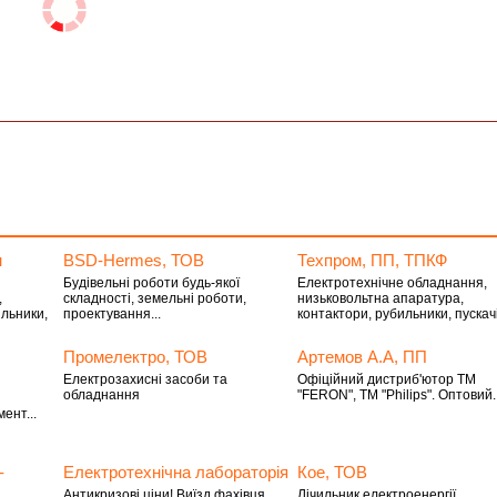
н
BSD-Hermes, ТОВ
Техпром, ПП, ТПКФ
Будівельні роботи будь-якої
Електротехнічне обладнання,
,
складності, земельні роботи,
низьковольтна апаратура,
ильники,
проектування...
контактори, рубильники, пускачі
Промелектро, ТОВ
Артемов А.А, ПП
Електрозахисні засоби та
Офіційний дистриб'ютор ТМ
обладнання
"FERON", ТМ "Philips". Оптовий..
ент...
-
Електротехнічна лабораторія
Кое, ТОВ
Антикризові ціни! Виїзд фахівця
Лічильник електроенергії,