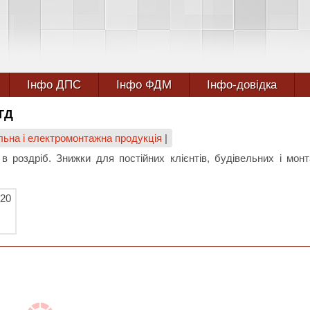
Інфо ДПС
Інфо ФДМ
Інфо-довідка
ТД
льна і електромонтажна продукція
|
 в роздріб. Знижки для постійних клієнтів, будівельних і мон
320