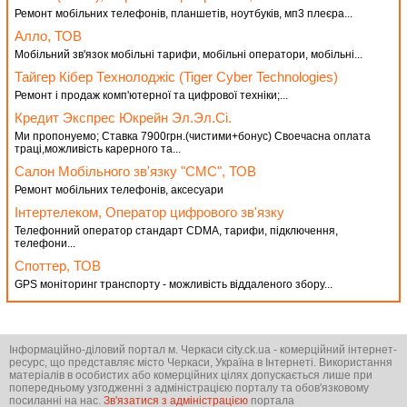
Ремонт мобільних телефонів, планшетів, ноутбуків, мп3 плеєра...
Алло, ТОВ
Мобільний зв'язок мобільні тарифи, мобільні оператори, мобільні...
Тайгер Кібер Технолоджіс (Tiger Cyber Technologies)
Ремонт і продаж комп'ютерної та цифрової техніки;...
Кредит Экспрес Юкрейн Эл.Эл.Сi.
Ми пропонуемо; Ставка 7900грн.(чистими+бонус) Своечасна оплата
трацi,можливiсть карерного та...
Салон Мобільного зв'язку "СМС", ТОВ
Ремонт мобільних телефонів, аксесуари
Інтертелеком, Оператор цифрового зв'язку
Телефонний оператор стандарт CDMA, тарифи, підключення,
телефони...
Споттер, ТОВ
GPS моніторинг транспорту - можливість віддаленого збору...
Інформаційно-діловий портал м. Черкаси city.ck.ua - комерційний інтернет-
ресурс, що представляє місто Черкаси, Україна в Інтернеті. Використання
матеріалів в особистих або комерційних цілях допускається лише при
попередньому узгодженні з адміністрацією порталу та обов'язковому
посиланні на нас.
Зв'язатися з адміністрацією
портала