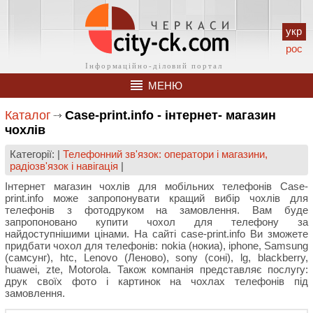
укр
рос
МЕНЮ
Каталог
Case-print.info - інтернет- магазин
чохлів
Категорії: |
Телефонний зв'язок: оператори і магазини,
радіозв'язок і навігація
|
Інтернет магазин чохлів для мобільних телефонів Case-
print.info може запропонувати кращий вибір чохлів для
телефонів з фотодруком на замовлення. Вам буде
запропоновано купити чохол для телефону за
найдоступнішими цінами. На сайті case-print.info Ви зможете
придбати чохол для телефонів: nokia (нокиа), iphone, Samsung
(самсунг), htc, Lenovo (Леново), sony (соні), lg, blackberry,
huawei, zte, Motorola. Також компанія представляє послугу:
друк своїх фото і картинок на чохлах телефонів під
замовлення.