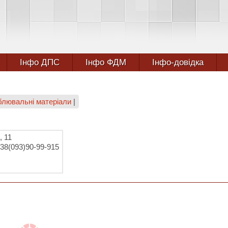
Інфо ДПС
Інфо ФДМ
Інфо-довідка
облювальні матеріали
|
, 11
+38(093)90-99-915