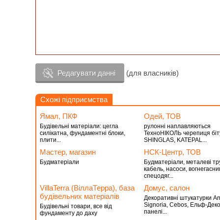
Редагувати данні
(для власників)
Схожі підприємства
Ямал, ПКФ
Одей, ТОВ
Будівельні матеріали: цегла
рулонні наплавляються
силікатна, фундаментні блоки,
ТехноНІКОЛЬ черепиця бі
плити...
SHINGLAS, KATEPAL...
Мастер, магазин
НСК-Центр, ТОВ
Будматеріали
Будматеріали, металеві тр
кабель, насоси, вогнегасни
спецодяг...
VillaTerra (ВіллаТерра), база
Домус, салон
будівельних матеріалів
Декоративні штукатурки An
Signoria, Cebos, Ельф-Деко
Будівельні товари, все від
панелі...
фундаменту до даху