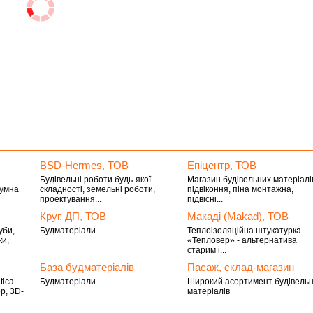
BSD-Hermes, ТОВ
Епіцентр, ТОВ
Будівельні роботи будь-якої
Магазин будівельних матеріалі
тумна
складності, земельні роботи,
підвіконня, піна монтажна,
проектування...
підвісні...
Круг, ДП, ТОВ
Макаді (Makad), ТОВ
уби,
Будматеріали
Теплоізоляційна штукатурка
ки,
«Тепловер» - альтернатива
старим і...
База будматеріалів
Пасаж, склад-магазин
tica
Будматеріали
Широкий асортимент будівель
р, 3D-
матеріалів