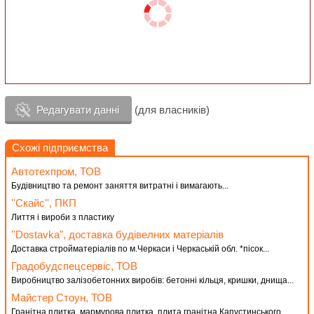
Редагувати данні
(для власників)
Схожі підприємства
Автотехпром, ТОВ
Будівництво та ремонт заняття витратні і вимагають...
''Скайс'', ПКП
Лиття і вироби з пластику
''Dostavka", доставка будiвелних матерiалiв
Доставка стройматерiалiв по м.Черкаси i Черкаськiй обл. *пiсок...
Градобудспецсервіс, ТОВ
Виробництво залізобетонних виробів: бетонні кільця, кришки, днища...
Майстер Стоун, ТОВ
Гранітна плитка, мармурова плитка, плита гранітна Капустинського...