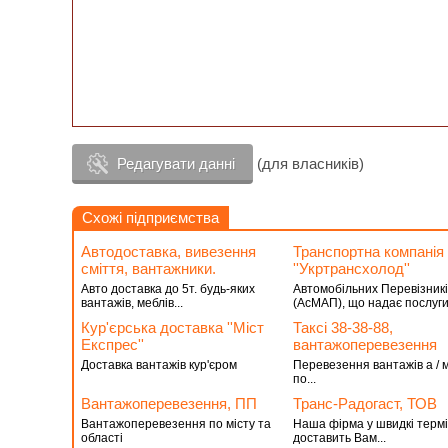
Редагувати данні
(для власників)
Схожі підприємства
Автодоставка, вивезення
Транспортна компанiя
сміття, вантажники.
''Укртрансхолод''
Авто доставка до 5т. будь-яких
Автомобільних Перевізникі
вантажів, меблів...
(АсМАП), що надає послуги 
Кур'єрська доставка ''Міст
Таксі 38-38-88,
Експрес''
вантажоперевезення
Доставка вантажів кур'єром
Перевезення вантажів а / 
по...
Вантажоперевезення, ПП
Транс-Радогаст, ТОВ
Вантажоперевезення по місту та
Наша фірма у швидкі терм
області
доставить Вам...