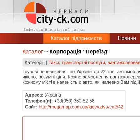
Каталог підприємств
Новини
Каталог
Корпорація ''Переїзд''
Категорії: |
Таксі, транспортні послуги, вантажоперев
Грузові перевезення по Украині до 22 тон, автомобілям
якісно, розумні ціни. Кожне замовлення вантажопере
кожному місті в наявність є авто, які напевно Вам під
Адреса:
Україна
Телефон(и):
+38(050) 360-52-56
Сайт:
http://megamap.com.ua/kiev/advs/cat542