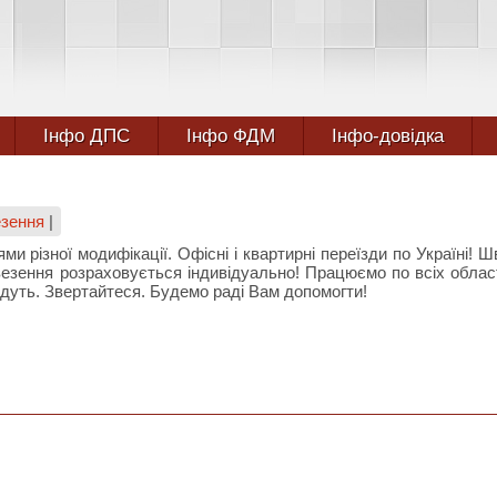
Інфо ДПС
Інфо ФДМ
Інфо-довідка
езення
|
и різної модифікації. Офісні і квартирні переїзди по Україні! Ш
везення розраховується індивідуально! Працюємо по всіх облас
ійдуть. Звертайтеся. Будемо раді Вам допомогти!