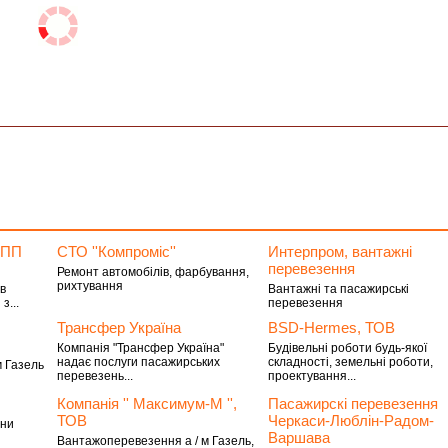
 ПП
СТО ''Компроміс''
Интерпром, вантажні
перевезення
Ремонт автомобілів, фарбування,
рихтування
в
Вантажні та пасажирські
з...
перевезення
Трансфер Україна
BSD-Hermes, ТОВ
Компанія "Трансфер Україна"
Будівельні роботи будь-якої
надає послуги пасажирських
складності, земельні роботи,
м Газель
перевезень...
проектування...
Компанія '' Максимум-М '',
Пасажирскi перевезення
ТОВ
Черкаси-Люблiн-Радом-
іни
Варшава
Вантажоперевезення а / м Газель,