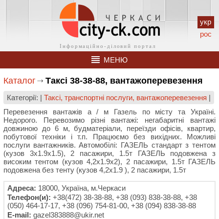
укр
рос
МЕНЮ
Каталог
Таксі 38-38-88, вантажоперевезення
Категорії: |
Таксі, транспортні послуги, вантажоперевезення
|
Перевезення вантажів а / м Газель по місту та Україні.
Недорого. Перевозимо різні вантажі: негабаритні вантажі
довжиною до 6 м, будматеріали, переїзди офісів, квартир,
побутової техніки і т.п. Працюємо без вихідних. Можливі
послуги вантажників. Автомобілі: ГАЗЕЛЬ стандарт з тентом
(кузов 3х1.9х1.5), 2 пасажири, 1.5т ГАЗЕЛЬ подовжена з
високим тентом (кузов 4,2х1.9х2), 2 пасажири, 1.5т ГАЗЕЛЬ
подовжена без тенту (кузов 4,2х1.9 ), 2 пасажири, 1.5т
Адреса:
18000, Україна, м.Черкаси
Телефон(и):
+38(472) 38-38-88, +38 (093) 838-38-88, +38
(050) 464-17-17, +38 (096) 754-81-00, +38 (094) 838-38-88
E-mail:
gazel383888@ukir.net