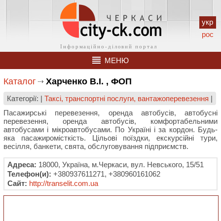
укр
рос
МЕНЮ
Каталог
Харченко В.І. , ФОП
Категорії: |
Таксі, транспортні послуги, вантажоперевезення
|
Пасажирські перевезення, оренда автобусів, автобусні
перевезення, оренда автобусів, комфортабельними
автобусами і мікроавтобусами. По Україні і за кордон. Будь-
яка пасажиромісткість. Цільові поїздки, екскурсійні тури,
весілля, банкети, свята, обслуговування підприємств.
Адреса:
18000, Україна, м.Черкаси, вул. Невського, 15/51
Телефон(и):
+380937611271, +380960161062
Сайт:
http://transelit.com.ua