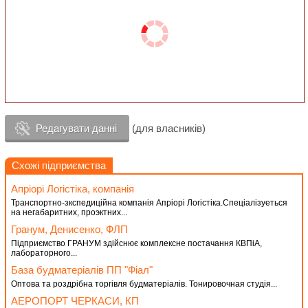
Редагувати данні
(для власників)
Схожі підприємства
Апрiорi Логiстiка, компанiя
Транспортно-зкспедицiйна компанiя Апрiорi Логiстiка.Спецiалiзуеться
на негабаритних, проэктних...
Гранум, Денисенко, ФЛП
Підприємство ГРАНУМ здійснює комплексне постачання КВПіА,
лабораторного...
База будматеріалів ПП "Фіал"
Оптова та роздрібна торгівля будматеріалів. Тонировочная студія...
АЕРОПОРТ ЧЕРКАСИ, КП