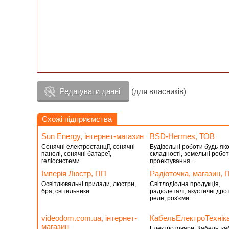
Редагувати данні
(для власників)
Схожі підприємства
Sun Energy, інтернет-магазин
BSD-Hermes, ТОВ
Сонячні електростанції, сонячні
Будівельні роботи будь-яко
панелі, сонячні батареї,
складності, земельні робот
геліосистеми
проектування...
Імперія Люстр, ПП
Радіоточка, магазин, 
Освітлювальні прилади, люстри,
Світлодіодна продукція,
бра, світильники
радіодеталі, акустичні дро
реле, роз'єми...
videodom.com.ua, інтернет-
КабельЕлектроТехнік
магазин
Електротовари. Кабель, ка