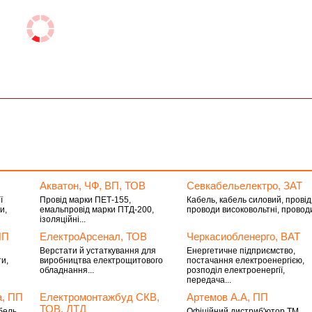
Акватон, ЧФ, ВП, ТОВ
Севкабельелектро, ЗАТ
ї
Провід марки ПЕТ-155,
Кабель, кабель силовий, провід
и,
емальпровід марки ПТД-200,
проводи високовольтні, проводи
ізоляційні...
ПП
ЕлектроАрсенал, ТОВ
Черкасиобленерго, ВАТ
Верстати й устаткування для
Енергетичне підприємство,
ти,
виробництва електрощитового
постачання електроенергією,
обладнання...
розподіл електроенергії,
передача...
а, ПП
Електромонтажбуд СКВ,
Артемов А.А, ПП
ТОВ, ЛТД
бель
Офіційний дистриб'ютор ТМ