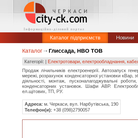
Каталог підприємств
Новини
Каталог
Глиссада, НВО ТОВ
Категорії: |
Електротовари, електрообладнання, кабе
Продаж лічильників електроенергії. Автозапуск генер
мережі, розрахунок конденсаторної установки кВар, з
діяльності, монтаж, пусконалагоджувальні роботи
конденсаторних установок. Шафи АВР. Електрообл
ел.щітових, ТП, РУ.
Адреса:
м. Черкаси, вул. Нарбутівська, 190
Телефон(и):
+38 (098)2790057