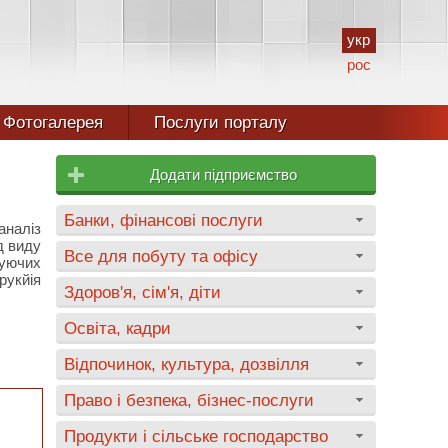
укр
рос
Фотогалерея
Послуги порталу
Додати підприємство
Банки, фінансові послуги
аналіз
д виду
Все для побуту та офісу
нуючих
рукйія
Здоров'я, сім'я, діти
Освіта, кадри
Відпочинок, культура, дозвілля
Право і безпека, бізнес-послуги
Продукти і сільське господарство