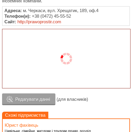
іноземних компаній.
Адреса:
м. Черкаси, вул. Хрещатик, 189, оф.4
Телефон(и):
+38 (0472) 45-55-52
Сайт:
http://prawoprostir.com
Редагувати данні
(для власників)
Схожі підприємства
Юрист фахівець
Цивільне, сімейне, житлове і трудове право, розділ...