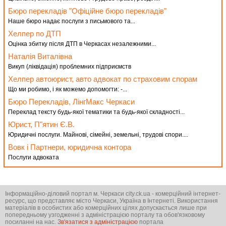
Бюро перекладів "Офіційне бюро перекладів"
Наше бюро надає послуги з письмового та...
Хелпер по ДТП
Оцінка збитку після ДТП в Черкасах незалежними...
Наталія Виталівна
Викуп (ліквідація) проблемних підприємств
Хелпер автоюрист, авто адвокат по страховим спорам
Що ми робимо, і як можемо допомогти: -...
Бюро Перекладів, ЛінгМакс Черкаси
Переклад тексту будь-якої тематики та будь-якої складності...
Юрист, П"ятин Є.В.
Юридичні послуги. Майнові, сімейні, земельні, трудові спори....
Вовк і Партнери, юридична контора
Послуги адвоката
Інформаційно-діловий портал м. Черкаси city.ck.ua - комерційний інтернет-
ресурс, що представляє місто Черкаси, Україна в Інтернеті. Використання
матеріалів в особистих або комерційних цілях допускається лише при
попередньому узгодженні з адміністрацією порталу та обов'язковому
посиланні на нас.
Зв'язатися з адміністрацією
портала