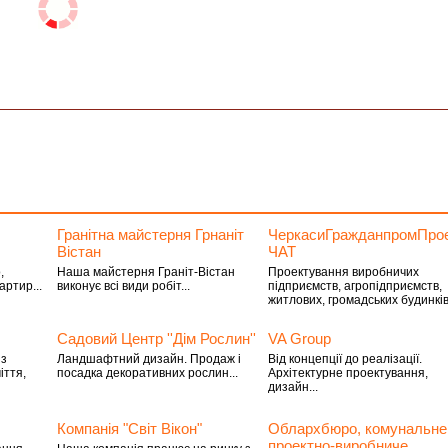
Гранітна майстерня Грнаніт
ЧеркасиГражданпромПрое
Вістан
ЧАТ
,
Наша майстерня Граніт-Вістан
Проектування виробничих
артир...
виконує всі види робіт...
підприємств, агропідприємств,
житлових, громадських будинків.
Садовий Центр ''Дiм Рослин''
VA Group
iз
Ландшафтний дизайн. Продаж і
Від концепції до реалізації.
iття,
посадка декоративних рослин...
Архітектурне проектування,
дизайн...
Компанія "Світ Вікон"
Облархбюро, комунальне
проектно-виробниче