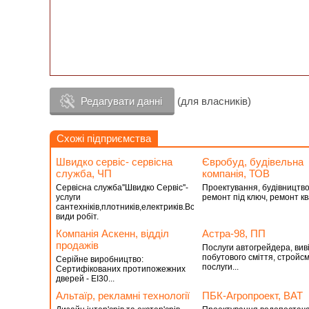
Редагувати данні
(для власників)
Схожі підприємства
Швидко сервіс- сервісна
Євробуд, будівельна
служба, ЧП
компанія, ТОВ
Сервісна служба''Швидко Сервіс''-
Проектування, будівництво
услуги
ремонт під ключ, ремонт кв
сантехніків,плотників,електриків.Всі
види робіт.
Компанія Аскенн, відділ
Астра-98, ПП
продажів
Послуги автогрейдера, вив
побутового смiття, стройсм
Серійне виробництво:
послуги...
Сертифікованих протипожежних
дверей - ЕI30...
Альтаїр, рекламні технології
ПБК-Агропроект, ВАТ