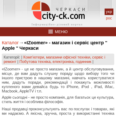
укр
рос
МЕНЮ
Каталог
«IZoomer» - магазин і сервіс центр ''
Apple '' Черкаси
Категорії: |
Комп'ютери, магазини офісної техніки, сервіс і
ремонт
|
Побутова техніка, електроніка, годинник
|
«IZoomer» - це не просто магазин, а й центр обслуговування,
місце, де вам дадуть слушну пораду щодо вибору того чи
іншого пристрою в нашому магазині, навчать користуватися
ним, дадуть поради, рекомендації і покажуть можливості
купленого вами девайса будь то iPhone, iPod , iPad, iMac,
Macbook, AppleTV і т.п.
Apple сьогодні - не просто компанія, для багатьох це культура,
стиль життя і особлива філософія.
Наші продавці проконсультують вас по послугах і товарах, які
ми надаємо. А якісна, зручна, проста у використанні техніка