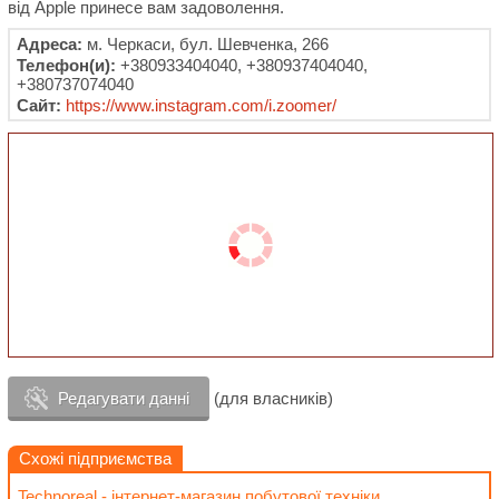
від Apple принесе вам задоволення.
Адреса:
м. Черкаси, бул. Шевченка, 266
Телефон(и):
+380933404040, +380937404040,
+380737074040
Сайт:
https://www.instagram.com/i.zoomer/
Редагувати данні
(для власників)
Схожі підприємства
Technoreal - інтернет-магазин побутової техніки