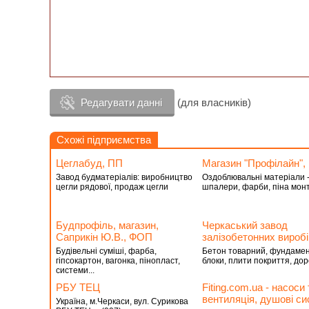
Редагувати данні
(для власників)
Схожі підприємства
Цеглабуд, ПП
Магазин "Профілайн",
Завод будматеріалів: виробництво
Оздоблювальні матеріали 
цегли рядової, продаж цегли
шпалери, фарби, піна монт
Будпрофіль, магазин,
Черкаський завод
Саприкін Ю.В., ФОП
залізобетонних вироб
Будівельні суміші, фарба,
Бетон товарний, фундамен
гіпсокартон, вагонка, пінопласт,
блоки, плити покриття, доро
системи...
РБУ ТЕЦ
Fiting.com.ua - насоси 
вентиляція, душові си
Україна, м.Черкаси, вул. Сурикова