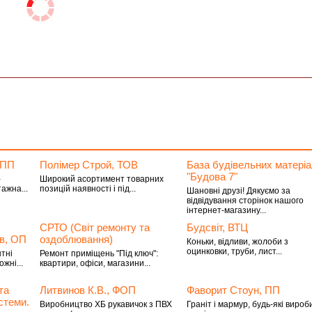
 ПП
Полімер Строй, ТОВ
База будівельних матеріа
"Будова 7"
-
Широкий асортимент товарних
ажна...
позицій наявності і під...
Шановні друзі! Дякуємо за
відвідування сторінок нашого
інтернет-магазину...
СРТО (Світ ремонту та
Будсвіт, ВТЦ
ів, ОП
оздоблювання)
Коньки, відливи, жолоби з
оцинковки, труби, лист...
тні
Ремонт приміщень "Під ключ":
жні...
квартири, офіси, магазини...
та
Литвинов К.В., ФОП
Фаворит Стоун, ПП
стеми.
Виробництво ХБ рукавичок з ПВХ
Граніт і мармур, будь-які вироб