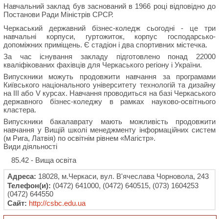
Навчальний заклад був заснований в 1966 році відповідно до
Постанови Ради Міністрів СРСР.
Черкаський державний бізнес-коледж сьогодні - це три
навчальні корпуси, гуртожиток, корпус господарсько-
допоміжних приміщень. Є стадіон і два спортивних містечка.
За час існування закладу підготовлено понад 22000
кваліфікованих фахівців для Черкаського регіону і України.
Випускники можуть продовжити навчання за програмами
Київського національного університету технологій та дизайну
на III або V курсах. Навчання проводиться на базі Черкаського
державного бізнес-коледжу в рамках науково-освітнього
кластера.
Випускники бакалаврату мають можливість продовжити
навчання у Вищій школі менеджменту інформаційних систем
(м Рига, Латвія) по освітнім рівнем «Магістр».
Види діяльності
85.42 - Вища освіта
Адреса:
18028, м.Черкаси, вул. В'ячеслава Чорновола, 243
Телефон(и):
(0472) 641000, (0472) 640515, (073) 1604253
(0472) 644550
Сайт:
http://csbc.edu.ua