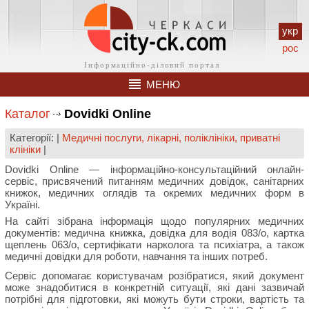
укр
рос
МЕНЮ
Каталог
Dovidki Online
Категорії: |
Медичні послуги, лікарні, поліклініки, приватні
клініки
|
Dovidki Online — інформаційно-консультаційний онлайн-
сервіс, присвячений питанням медичних довідок, санітарних
книжок, медичних оглядів та окремих медичних форм в
Україні.
На сайті зібрана інформація щодо популярних медичних
документів: медична книжка, довідка для водія 083/о, картка
щеплень 063/о, сертифікати нарколога та психіатра, а також
медичні довідки для роботи, навчання та інших потреб.
Сервіс допомагає користувачам розібратися, який документ
може знадобитися в конкретній ситуації, які дані зазвичай
потрібні для підготовки, які можуть бути строки, вартість та