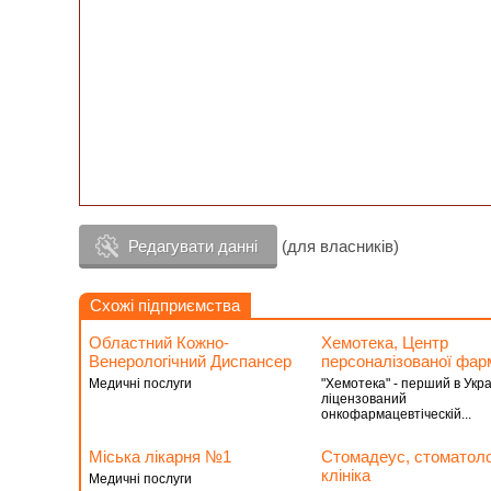
Редагувати данні
(для власників)
Схожі підприємства
Областний Кожно-
Хемотека, Центр
Венерологічний Диспансер
персоналізованої фар
Медичні послуги
"Хемотека" - перший в Укра
ліцензований
онкофармацевтіческій...
Міська лікарня №1
Стомадеус, стоматоло
клініка
Медичні послуги