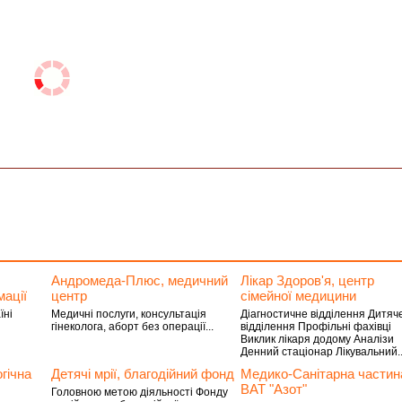
Андромеда-Плюс, медичний
Лiкар Здоров'я, центр
мації
центр
сімейної медицини
їні
Медичні послуги, консультація
Діагностичне відділення Дитяч
гінеколога, аборт без операції...
відділення Профільні фахівці
Виклик лікаря додому Аналізи
Денний стаціонар Лікувальний..
гічна
Детячі мрії, благодійний фонд
Медико-Санітарна частин
ВАТ "Азот"
Головною метою діяльності Фонду