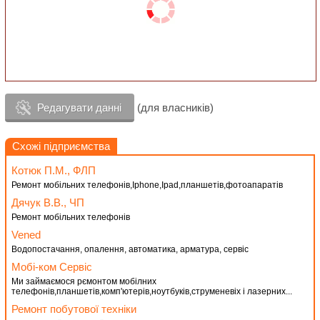
Редагувати данні
(для власників)
Схожі підприємства
Котюк П.М., ФЛП
Ремонт мобільних телефонів,Iphone,Ipad,планшетів,фотоапаратів
Дячук В.В., ЧП
Ремонт мобільних телефонів
Vened
Водопостачання, опалення, автоматика, арматура, сервіс
Мобі-ком Сервіс
Ми займаємося рємонтом мобілних
телефонів,планшетів,комп'ютерів,ноутбуків,струменевіх і лазерних...
Ремонт побутової техніки