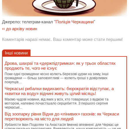
Джерело: телеграм-канал "
Поліція Черкащини
"
‹‹ до архіву новин
Коментарів наразі немає. Ваш коментар може стати першим!
Інші новини
Дрова, шахраї та «держпідтримка»: як у трьох областях
продають те, чого не існує
Поки одні громадяни чесно колють березові цурки на зиму, інші
громадяни — більш заповзятливі — колють гроші з довірливих
покупців....
Черкаські рибалки видихають: бюрократія відступає, а
«квитки на воду» віднині живуть цілий місяць!
Маємо чудові новини, від яких у всіх, хто товаришує з вудкою та
мотором, напевно почастішало серцебиття. З першого серпня
черкаські...
Від зоопарку рівня Відня до «лінивих» газонів: як Черкаси
перетворюють на місто для людей
Урбаністи Іван Подолян та Анастасія Івченко впевнені: для Черкас це
цілком реальна перспектива. Виявляється, наша компактність — це не