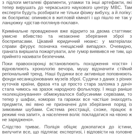
з підлоги металеві фрагменти, уламки та інші артефакти, які
тепер вирушать до черкаського наукового центру МВС. Там
експерти будуть розбирати не тільки фізику вибуху, а й логіку:
як боєприпас опинився в житловій кімнаті і що пішло не так у
ланцюжку «дістав-поглянув-поклав».
Кримінальне провадження вже відкрито за двома статтями:
умисне вбивство та незаконне зберігання зброї з
боєприпасами. Цікавий юридичний нюанс: у матеріалах
справи фігурує позначка «нещасний випадок». Очевидно,
граната вирішила пожартувати, але гумор виявився не тим, що
прийнято називати безпечним.
Поки правоохоронці встановлюють походження «гостя» і
відновлюють хронологію вечора, мушу відзначити стійкий
регіональний тренд. Наші будинки все активніше поповнюють
фонди несанкціонованих музеїв зброї. Судячи з даних з різних
куточків країни, фраза «та це просто стара залізяка з дачі»
стала чимось на зразок народного фольклору. І якщо раніше
«колекціонування» обмежувалося бабусиними сервізами, то
тепер у шафах, коморах та гаражах все частіше знаходять
предмети, які явно не призначені для зберігання поряд із
зимовими шубами. Система реєстрації, схоже, працює в
режимі «на запит», а населення воліє покладатися на «воно ж
не заряджено».
Слідство триває. Поліція обіцяє докопатися до істини,
вилучити все, що підлягає експертизі, і відповісти на головне