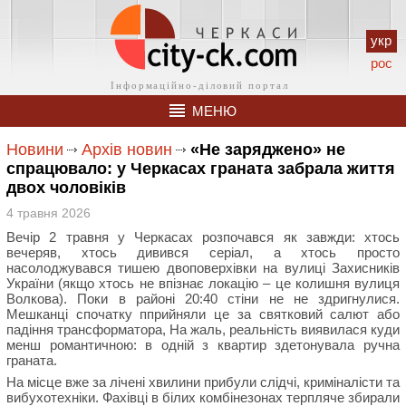
укр
рос
МЕНЮ
Новини
Архів новин
«Не заряджено» не
спрацювало: у Черкасах граната забрала життя
двох чоловіків
4 травня 2026
Вечір 2 травня у Черкасах розпочався як завжди: хтось
вечеряв, хтось дивився серіал, а хтось просто
насолоджувався тишею двоповерхівки на вулиці Захисників
України (якщо хтось не впізнає локацію – це колишня вулиця
Волкова). Поки в районі 20:40 стіни не не здригнулися.
Мешканці спочатку пприйняли це за святковий салют або
падіння трансформатора, На жаль, реальність виявилася куди
менш романтичною: в одній з квартир здетонувала ручна
граната.
На місце вже за лічені хвилини прибули слідчі, криміналісти та
вибухотехніки. Фахівці в білих комбінезонах терпляче збирали