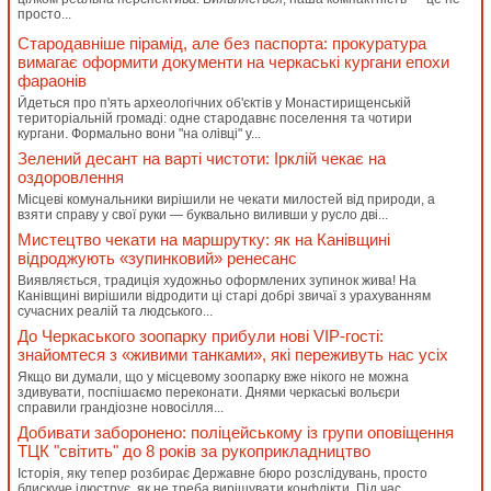
просто...
Стародавніше пірамід, але без паспорта: прокуратура
вимагає оформити документи на черкаські кургани епохи
фараонів
Йдеться про п'ять археологічних об'єктів у Монастирищенській
територіальній громаді: одне стародавнє поселення та чотири
кургани. Формально вони "на олівці" у...
Зелений десант на варті чистоти: Ірклій чекає на
оздоровлення
Місцеві комунальники вирішили не чекати милостей від природи, а
взяти справу у свої руки — буквально виливши у русло дві...
Мистецтво чекати на маршрутку: як на Канівщині
відроджують «зупинковий» ренесанс
Виявляється, традиція художньо оформлених зупинок жива! На
Канівщині вирішили відродити ці старі добрі звичаї з урахуванням
сучасних реалій та людського...
До Черкаського зоопарку прибули нові VIP-гості:
знайомтеся з «живими танками», які переживуть нас усіх
Якщо ви думали, що у місцевому зоопарку вже нікого не можна
здивувати, поспішаємо переконати. Днями черкаські вольєри
справили грандіозне новосілля...
Добивати заборонено: поліцейському із групи оповіщення
ТЦК "світить" до 8 років за рукоприкладництво
Історія, яку тепер розбирає Державне бюро розслідувань, просто
блискуче ілюструє, як не треба вирішувати конфлікти. Під час