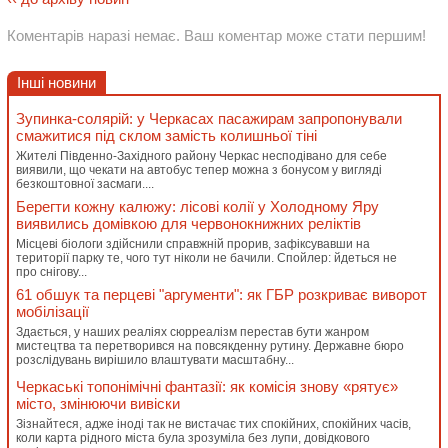
Коментарів наразі немає. Ваш коментар може стати першим!
Інші новини
Зупинка-солярій: у Черкасах пасажирам запропонували
смажитися під склом замість колишньої тіні
Жителі Південно-Західного району Черкас несподівано для себе
виявили, що чекати на автобус тепер можна з бонусом у вигляді
безкоштовної засмаги....
Берегти кожну калюжу: лісові колії у Холодному Яру
виявились домівкою для червонокнижних реліктів
Місцеві біологи здійснили справжній прорив, зафіксувавши на
території парку те, чого тут ніколи не бачили. Спойлер: йдеться не
про снігову...
61 обшук та перцеві "аргументи": як ГБР розкриває виворот
мобілізації
Здається, у наших реаліях сюрреалізм перестав бути жанром
мистецтва та перетворився на повсякденну рутину. Державне бюро
розслідувань вирішило влаштувати масштабну...
Черкаські топонімічні фантазії: як комісія знову «рятує»
місто, змінюючи вивіски
Зізнайтеся, адже іноді так не вистачає тих спокійних, спокійних часів,
коли карта рідного міста була зрозуміла без лупи, довідкового