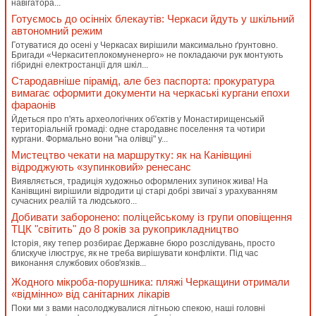
навігатора...
Готуємось до осінніх блекаутів: Черкаси йдуть у шкільний
автономний режим
Готуватися до осені у Черкасах вирішили максимально ґрунтовно.
Бригади «Черкаситеплокомуненерго» не покладаючи рук монтують
гібридні електростанції для шкіл...
Стародавніше пірамід, але без паспорта: прокуратура
вимагає оформити документи на черкаські кургани епохи
фараонів
Йдеться про п'ять археологічних об'єктів у Монастирищенській
територіальній громаді: одне стародавнє поселення та чотири
кургани. Формально вони "на олівці" у...
Мистецтво чекати на маршрутку: як на Канівщині
відроджують «зупинковий» ренесанс
Виявляється, традиція художньо оформлених зупинок жива! На
Канівщині вирішили відродити ці старі добрі звичаї з урахуванням
сучасних реалій та людського...
Добивати заборонено: поліцейському із групи оповіщення
ТЦК "світить" до 8 років за рукоприкладництво
Історія, яку тепер розбирає Державне бюро розслідувань, просто
блискуче ілюструє, як не треба вирішувати конфлікти. Під час
виконання службових обов'язків...
Жодного мікроба-порушника: пляжі Черкащини отримали
«відмінно» від санітарних лікарів
Поки ми з вами насолоджувалися літньою спекою, наші головні