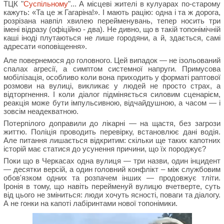
ТЦК "
Суспільному
"... А місцеві жителі в кулуарах по-старому
кажуть: «Та це ж Гагаріна!». І мають рацію: одна і та ж дорога,
розрізана навпіл хвилею перейменувань, тепер носить три
імені відразу (офіційно - два). Не дивно, що в такій топонімічній
каші іноді плутаються не лише городяни, а й, здається, самі
адресати «оповіщення».
Але повернемося до головного. Цей випадок — не ізольований
спалах агресії, а симптом системної напруги. Примусова
мобілізація, особливо коли вона приходить у форматі раптової
розмови на вулиці, викликає у людей не просто страх, а
відторгнення. І коли діалог підміняється силовим сценарієм,
реакція може бути імпульсивною, відчайдушною, а часом — і
зовсім неадекватною.
Потерпілого доправили до лікарні — на щастя, без загрози
життю. Поліція проводить перевірку, встановлює дані водія.
Але питання лишається відкритим: скільки ще таких капотних
історій має статися до усунення причини, що їх породжує?
Поки що в Черкасах одна вулиця — три назви, один інцидент
— десятки версій, а один головний конфлікт – між службовим
обов'язком одних та розпачем інших — продовжує тліти.
Іронія в тому, що навіть перейменуй вулицю вчетверте, суть
від цього не зміниться: люди хочуть ясності, поваги та діалогу.
А не гонки на капоті лабіринтами нової топонімики.