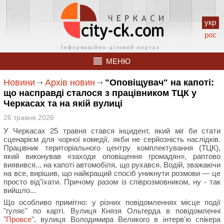
укр
рос
МЕНЮ
Новини
Архів новин
"Оповіщувач" на капоті:
що насправді сталося з працівником ТЦК у
Черкасах та на якій вулиці
26 травня 2026
У Черкасах 25 травня стався інцидент, який міг би стати
сценарієм для чорної комедії, якби не серйозність наслідків.
Працівник територіального центру комплектування (ТЦК),
який виконував «заходи оповіщення громадян», раптово
виявився... на капоті автомобіля, що рухався. Водій, зважаючи
на все, вирішив, що найкращий спосіб уникнути розмови — це
просто від'їхати. Причому разом із співрозмовником, ну - так
вийшло...
Що особливо примітно: у різних повідомленнях місце події
"гуляє" по карті. Вулиця Князя Ольгерда в повідомленні
"
Провсе
", вулиця Володимира Великого в інтерв'ю спікера