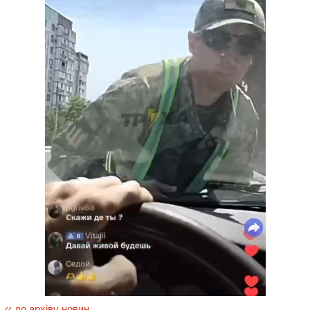
‹‹ до архіву новин