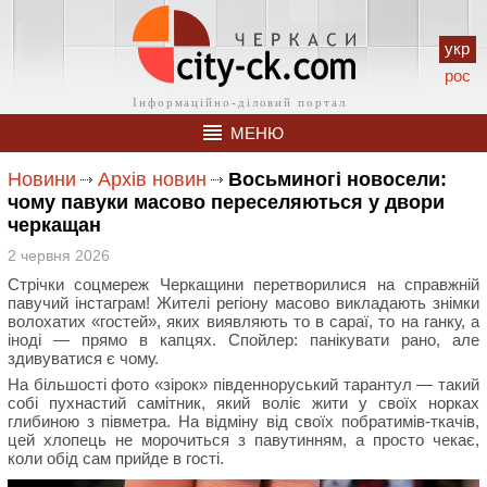
укр
рос
МЕНЮ
Новини
Архів новин
Восьминогі новосели:
чому павуки масово переселяються у двори
черкащан
2 червня 2026
Стрічки соцмереж Черкащини перетворилися на справжній
павучий інстаграм! Жителі регіону масово викладають знімки
волохатих «гостей», яких виявляють то в сараї, то на ганку, а
іноді — прямо в капцях. Спойлер: панікувати рано, але
здивуватися є чому.
На більшості фото «зірок» південноруський тарантул — такий
собі пухнастий самітник, який воліє жити у своїх норках
глибиною з півметра. На відміну від своїх побратимів-ткачів,
цей хлопець не морочиться з павутинням, а просто чекає,
коли обід сам прийде в гості.