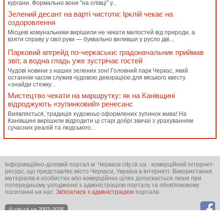
кургани. Формально вони "на олівці" у...
Зелений десант на варті чистоти: Ірклій чекає на
оздоровлення
Місцеві комунальники вирішили не чекати милостей від природи, а
взяти справу у свої руки — буквально виливши у русло дві...
Парковий апгрейд по-черкаськи: градоначальник приймав
звіт, а водна гладь уже зустрічає гостей
Чудові новини з наших зелених зон! Головний парк Черкас, який
останнім часом служив чудовою декорацією для міського квесту
«знайди стежку...
Мистецтво чекати на маршрутку: як на Канівщині
відроджують «зупинковий» ренесанс
Виявляється, традиція художньо оформлених зупинок жива! На
Канівщині вирішили відродити ці старі добрі звичаї з урахуванням
сучасних реалій та людського...
Інформаційно-діловий портал м. Черкаси city.ck.ua - комерційний інтернет-
ресурс, що представляє місто Черкаси, Україна в Інтернеті. Використання
матеріалів в особистих або комерційних цілях допускається лише при
попередньому узгодженні з адміністрацією порталу та обов'язковому
посиланні на нас.
Зв'язатися з адміністрацією
портала
© city.ck.ua 2001-2026