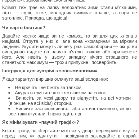
Клімат теж грає на лапку волохатим: зими стали м'якшими,
літо — суші, отже, молодняк виживає краще, а нори не
затоплює. Природа, що вдієш!
Чи варто боятися?
Давайте чесно: якщо ви не комаха, то ви для цих хлопців
нецікаві. Отрута у них є, але вона «комарина» за мірками
людини. Укусити можуть лише у разі самооборони — якщо ви
випадково сядете на павука п'ятою точкою або притиснете
його. Але навіть у цьому випадку нічого страшного не
станеться: максимум — трохи припухне і посвербить.
Інструкція для зустрічі з «восьминогими»
Якщо тарантул вирішив оглянути ваші володіння:
Не кричіть і не біжіть за тапком.
Акуратно змітите «гостя» віником на совок.
Винесіть за межі двору та відпустіть на всі чотири
(вірніше, на всі вісім) сторони.
Випийте заспокійливого... або антигістамінного, якщо
все-таки вкусили. І прикладіть лід.
Як мінімізувати «паучий трафік»?
Косіть траву, не зберігайте мотлох у дворі, перевіряйте взуття
перед тим, як одягнути, і періодично заглядайте в сарай.