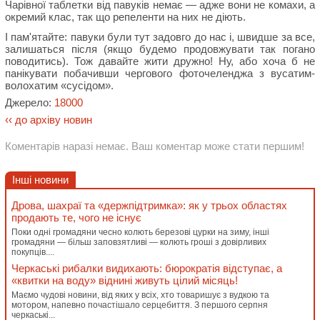
Чарівної таблетки від павуків немає — адже вони не комахи, а
окремий клас, так що репеленти на них не діють.
І пам'ятайте: павуки були тут задовго до нас і, швидше за все,
залишаться після (якщо будемо продовжувати так погано
поводитись). Тож давайте жити дружно! Ну, або хоча б не
панікувати побачивши чергового фоточеленджа з вусатим-
волохатим «сусідом».
Джерело:
18000
‹‹ до архіву новин
Коментарів наразі немає. Ваш коментар може стати першим!
Інші новини
Дрова, шахраї та «держпідтримка»: як у трьох областях
продають те, чого не існує
Поки одні громадяни чесно колють березові цурки на зиму, інші
громадяни — більш заповзятливі — колють гроші з довірливих
покупців....
Черкаські рибалки видихають: бюрократія відступає, а
«квитки на воду» віднині живуть цілий місяць!
Маємо чудові новини, від яких у всіх, хто товаришує з вудкою та
мотором, напевно почастішало серцебиття. З першого серпня
черкаські...