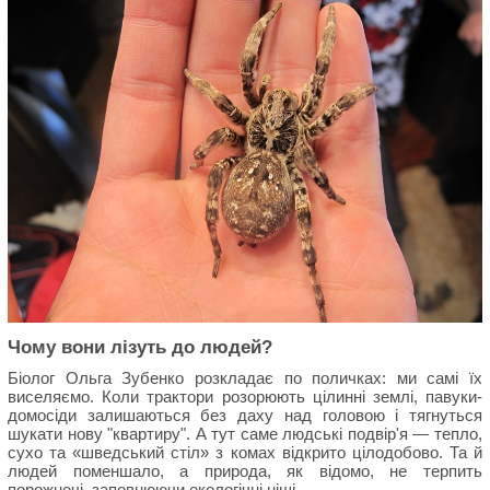
Чому вони лізуть до людей?
Біолог Ольга Зубенко розкладає по поличках: ми самі їх
виселяємо. Коли трактори розорюють цілинні землі, павуки-
домосіди залишаються без даху над головою і тягнуться
шукати нову "квартиру". А тут саме людські подвір'я — тепло,
сухо та «шведський стіл» з комах відкрито цілодобово. Та й
людей поменшало, а природа, як відомо, не терпить
порожнечі, заповнюючи екологічні ніші.