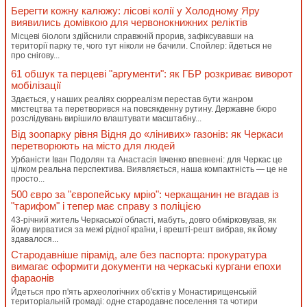
Берегти кожну калюжу: лісові колії у Холодному Яру
виявились домівкою для червонокнижних реліктів
Місцеві біологи здійснили справжній прорив, зафіксувавши на
території парку те, чого тут ніколи не бачили. Спойлер: йдеться не
про снігову...
61 обшук та перцеві "аргументи": як ГБР розкриває виворот
мобілізації
Здається, у наших реаліях сюрреалізм перестав бути жанром
мистецтва та перетворився на повсякденну рутину. Державне бюро
розслідувань вирішило влаштувати масштабну...
Від зоопарку рівня Відня до «лінивих» газонів: як Черкаси
перетворюють на місто для людей
Урбаністи Іван Подолян та Анастасія Івченко впевнені: для Черкас це
цілком реальна перспектива. Виявляється, наша компактність — це не
просто...
500 євро за "європейську мрію": черкащанин не вгадав із
"тарифом" і тепер має справу з поліцією
43-річний житель Черкаської області, мабуть, довго обмірковував, як
йому вирватися за межі рідної країни, і врешті-решт вибрав, як йому
здавалося...
Стародавніше пірамід, але без паспорта: прокуратура
вимагає оформити документи на черкаські кургани епохи
фараонів
Йдеться про п'ять археологічних об'єктів у Монастирищенській
територіальній громаді: одне стародавнє поселення та чотири