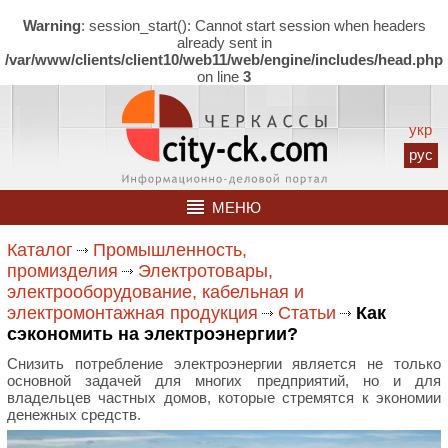
Warning
: session_start(): Cannot start session when headers
already sent in
/var/www/clients/client10/web11/web/engine/includes/head.php
on line
3
укр
рус
МЕНЮ
Каталог
Промышленность,
промизделия
Электротовары,
электрооборудование, кабельная и
электромонтажная продукция
Статьи
Как
сэкономить на электроэнергии?
Снизить потребление электроэнергии является не только
основной задачей для многих предприятий, но и для
владельцев частных домов, которые стремятся к экономии
денежных средств.