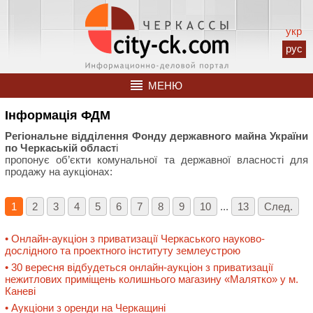
укр
рус
МЕНЮ
Інформація ФДМ
Регіональне відділення Фонду державного майна України
по Черкаській област
і
пропонує об’єкти комунальної та державної власності для
продажу на аукціонах:
1
2
3
4
5
6
7
8
9
10
...
13
След.
• Онлайн-аукціон з приватизації Черкаського науково-
дослідного та проектного інституту землеустрою
• 30 вересня відбудеться онлайн-аукціон з приватизації
нежитлових приміщень колишнього магазину «Малятко» у м.
Каневі
• Аукціони з оренди на Черкащині