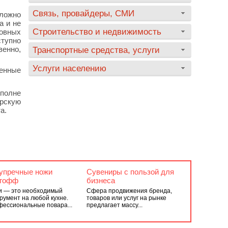
Связь, провайдеры, СМИ
сложно
а и не
Строительство и недвижимость
овных
тупно
венно,
Транспортные средства, услуги
Услуги населению
денные
полне
ерскую
а.
упречные ножи
Сувениры с пользой для
гофф
бизнеса
 — это необходимый
Сфера продвижения бренда,
румент на любой кухне.
товаров или услуг на рынке
ессиональные повара...
предлагает массу...