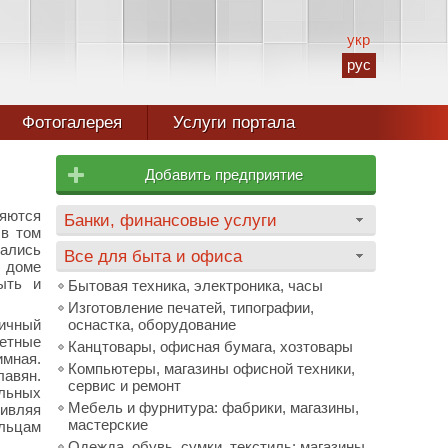
укр
рус
Фотогалерея
Услуги портала
Добавить предприятие
ляются
Банки, финансовые услуги
 в том
ались
Все для быта и офиса
 доме
рыть и
Бытовая техника, электроника, часы
Изготовление печатей, типографии,
ичный
оснастка, оборудование
етные
Канцтовары, офисная бумага, хозтовары
имная.
Компьютеры, магазины офисной техники,
лавян.
сервис и ремонт
альных
Мебель и фурнитура: фабрики, магазины,
ивляя
мастерские
ельцам
Одежда, обувь, сумки, текстиль: магазины,