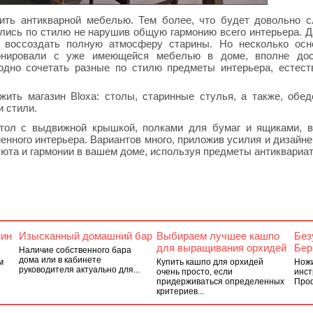
нить антикварной мебелью. Тем более, что будет довольно 
лись по стилю не нарушив общую гармонию всего интерьера. Д
 воссоздать полную атмосферу старины. Но несколько осн
зонировали с уже имеющейся мебелью в доме, вполне дос
одно сочетать разные по стилю предметы интерьера, естест
ить магазин Вlоха: столы, старинные стулья, а также, обе
 стили.
ол с выдвижной крышкой, полками для бумаг и ящиками, в
менного интерьера. Вариантов много, приложив усилия и дизайн
юта и гармонии в вашем доме, используя предметы антиквариат
зин
Изысканный домашний бар
Выбираем лучшее кашпо
Без
для выращивания орхидей
Бер
Наличие собственного бара
дома или в кабинете
м
Купить кашпо для орхидей
Ножи
руководителя актуально для...
очень просто, если
инст
придерживаться определенных
Проф
критериев...