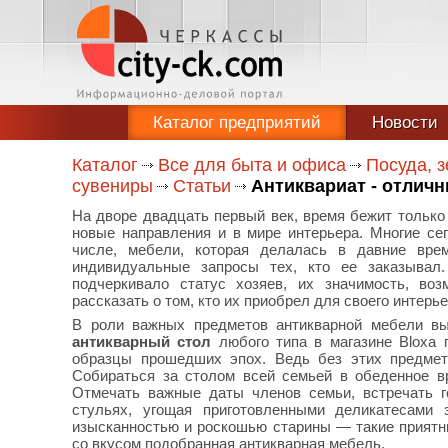
Каталог предприятий
Новости
Каталог
Все для быта и офиса
Посуда, з
сувениры
Статьи
Антиквариат - отлич
На дворе двадцать первый век, время бежит только 
новые направления и в мире интерьера. Многие се
числе, мебели, которая делалась в давние вре
индивидуальные запросы тех, кто ее заказывал
подчеркивало статус хозяев, их значимость, воз
рассказать о том, кто их приобрел для своего интерье
В роли важных предметов антикварной мебели вы
антикварный стол
любого типа в магазине Bloxa
образцы прошедших эпох. Ведь без этих предмето
Собираться за столом всей семьей в обеденное в
Отмечать важные даты членов семьи, встречать г
стульях, угощая приготовленными деликатесами
изысканностью и роскошью старины — такие прият
со вкусом подобранная антикварная мебель.