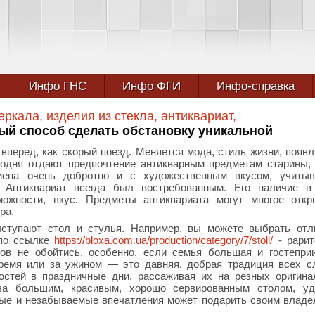
Инфо ГНС
Инфо ФГИ
Инфо-справка
еркала, изделия из стекла, антиквариат,
ный способ сделать обстановку уникальной
вперед, как скорый поезд. Меняется мода, стиль жизни, появ
годня отдают предпочтение антикварным предметам старины,
мена очень добротно и с художественным вкусом, учитыв
. Антиквариат всегда был востребованным. Его наличие в
можности, вкус. Предметы антиквариата могут многое отк
ра.
ступают стол и стулья. Например, вы можете выбрать отл
 по ссылке
https://bloxa.com.ua/production/category/7/stoli/
- рарит
в не обойтись, особенно, если семья большая и гостепри
ремя или за ужином — это давняя, добрая традиция всех с
остей в праздничные дни, рассаживая их на резных оригин
 за большим, красивым, хорошо сервированным столом, уд
ные и незабываемые впечатления может подарить своим влад