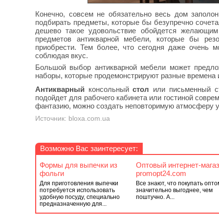
Конечно, совсем не обязательно весь дом заполо
подбирать предметы, которые бы безупречно сочета
дешево такое удовольствие обойдется желающим
предметов антикварной мебели, которые бы ре
приобрести. Тем более, что сегодня даже очень м
соблюдая вкус.
Большой выбор антикварной мебели может предлож
наборы, которые продемонстрируют разные времена и
Антикварный
консольный
стол
или письменный ст
подойдет для рабочего кабинета или гостиной совре
фантазию, можно создать неповторимую атмосферу у
Источник: bloxa.com.ua
Возможно Вас заинтересует:
Формы для выпечки из
Оптовый интернет-мага
фольги
promopt24.com
Для приготовления выпечки
Все знают, что покупать опто
потребуется использовать
значительно выгоднее, чем
удобную посуду, специально
поштучно. А...
предназначенную для...