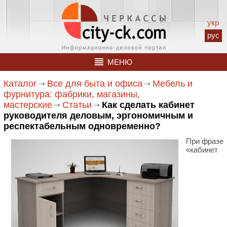
укр
рус
МЕНЮ
Каталог
Все для быта и офиса
Мебель и
фурнитура: фабрики, магазины,
мастерские
Статьи
Как сделать кабинет
руководителя деловым, эргономичным и
респектабельным одновременно?
При фразе
«кабинет