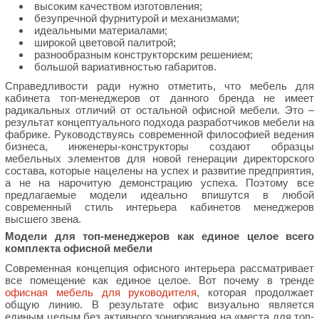
высоким качеством изготовления;
безупречной фурнитурой и механизмами;
идеальными материалами;
широкой цветовой палитрой;
разнообразным конструкторским решением;
большой вариативностью габаритов.
Справедливости ради нужно отметить, что мебель для
кабинета топ-менеджеров от данного бренда не имеет
радикальных отличий от остальной офисной мебели. Это –
результат концептуального подхода разработчиков мебели на
фабрике. Руководствуясь современной философией ведения
бизнеса, инженеры-конструкторы создают образцы
мебельных элементов для новой генерации директорского
состава, которые нацелены на успех и развитие предприятия,
а не на нарочитую демонстрацию успеха. Поэтому все
предлагаемые модели идеально впишутся в любой
современный стиль интерьера кабинетов менеджеров
высшего звена.
Модели для топ-менеджеров как единое целое всего
комплекта офисной мебели
Современная концепция офисного интерьера рассматривает
все помещение как единое целое. Вот почему в тренде
офисная мебель для руководителя
, которая продолжает
общую линию. В результате офис визуально является
единым целым без активного зонирования на «места для топ-