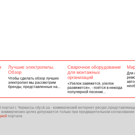
я
Лучшие электропилы.
Сварочное оборудование
Мир
Обзор
для монтажных
Для 
организаций
ремо
Чтобы сделать обзор лучших
авто
электропил мы рассмотрим
«Узелок завяжется, узелок
необ
бренды, представленные на...
развяжется», - поётся в некогда
популярной песенке...
ортал г. Черкассы city.ck.ua - коммерческий интернет-ресурс,представляющ
 коммерческих целях допускается только при предварительном согласовании
цией
портала