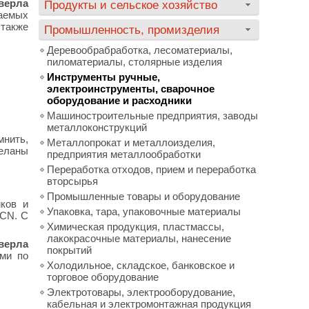
верла
Продукты и сельское хозяйство
аемых
 также
Промышленность, промизделия
Деревообрабработка, лесоматериалы,
пиломатериалы, столярные изделия
Инструменты ручные,
электроинструменты, сварочное
оборудование и расходники
Машиностроительные предприятия, заводы
металлоконструкций
мнить,
Металлопрокат и металлоизделия,
еланы
предприятия металлообработки
Переработка отходов, прием и переработка
вторсырья
Промышленные товары и оборудование
ков и
Упаковка, тара, упаковочные материалы
CCN. С
Химическая продукция, пластмассы,
лакокрасочные материалы, нанесение
верла
покрытий
ами по
Холодильное, складское, банковское и
торговое оборудование
Электротовары, электрооборудование,
кабельная и электромонтажная продукция