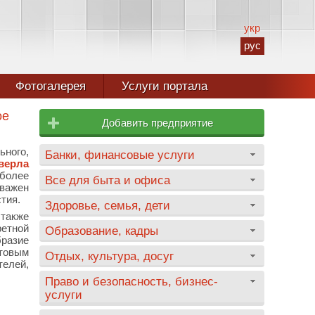
укр
рус
Фотогалерея
Услуги портала
ое
Добавить предприятие
ьного,
Банки, финансовые услуги
верла
 более
Все для быта и офиса
важен
тия.
Здоровье, семья, дети
также
ретной
Образование, кадры
разие
птовым
Отдых, культура, досуг
телей,
Право и безопасность, бизнес-
услуги