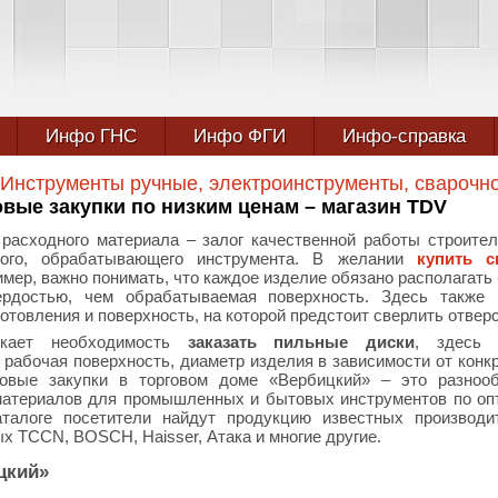
Инфо ГНС
Инфо ФГИ
Инфо-справка
Инструменты ручные, электроинструменты, сварочн
вые закупки по низким ценам – магазин TDV
расходного материала – залог качественной работы строител
ого, обрабатывающего инструмента. В желании
купить с
имер, важно понимать, что каждое изделие обязано располагать
ердостью, чем обрабатываемая поверхность. Здесь также 
отовления и поверхность, на которой предстоит сверлить отверс
икает необходимость
заказать пильные диски
, здесь 
 рабочая поверхность, диаметр изделия в зависимости от конк
товые закупки в торговом доме «Вербицкий» – это разнооб
атериалов для промышленных и бытовых инструментов по о
талоге посетители найдут продукцию известных производи
х TCCN, BOSCH, Haisser, Атака и многие другие.
цкий»