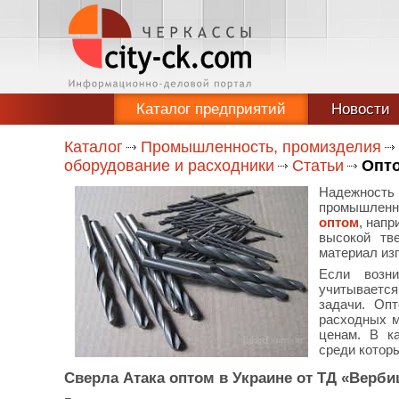
Каталог предприятий
Новости
Каталог
Промышленность, промизделия
оборудование и расходники
Статьи
Опто
Надежность 
промышленн
оптом
, напр
высокой тв
материал изг
Если возн
учитывается
задачи. Оп
расходных м
ценам. В ка
среди которы
Сверла Атака оптом в Украине от ТД «Верби