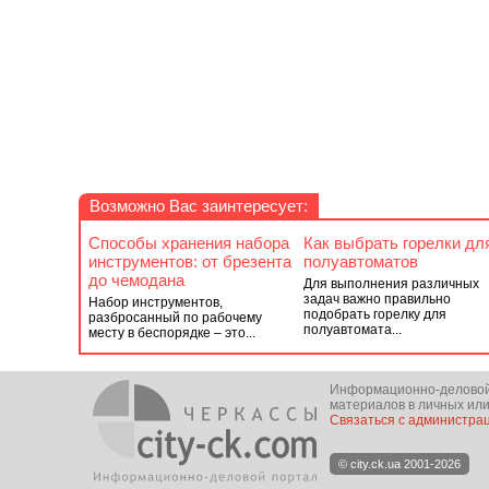
Возможно Вас заинтересует:
Способы хранения набора
Как выбрать горелки дл
инструментов: от брезента
полуавтоматов
до чемодана
Для выполнения различных
задач важно правильно
Набор инструментов,
подобрать горелку для
разбросанный по рабочему
полуавтомата...
месту в беспорядке – это...
Информационно-деловой п
материалов в личных или
Связаться с администра
© city.ck.ua 2001-2026