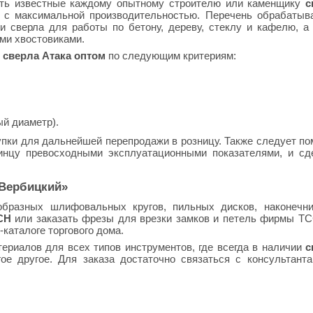
ить известные каждому опытному строителю или каменщику
с
 с максимальной производительностью. Перечень обрабатыв
и сверла для работы по бетону, дереву, стеклу и кафелю, а
ми хвостовиками.
 сверла Атака оптом
по следующим критериям:
ый диаметр).
пки для дальнейшей перепродажи в розницу. Также следует по
нцу превосходными эксплуатационными показателями, и сд
«Вербицкий»
образных шлифовальных кругов, пильных дисков, наконечни
CH
или заказать фрезы для врезки замков и петель фирмы T
каталоге торгового дома.
ериалов для всех типов инструментов, где всегда в наличии
с
ое другое. Для заказа достаточно связаться с консультант