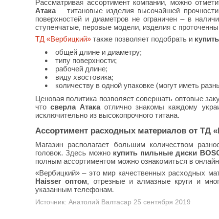
Рассматривая ассортимент компании, можно отмет
Атака
– титановые изделия высочайшей прочности
поверхностей и диаметров не ограничен – в наличи
ступенчатые, перовые модели, изделия с проточенны
ТД «Вербицкий»
также позволяет подобрать и
купить
общей длине и диаметру;
типу поверхности;
рабочей длине;
виду хвостовика;
количеству в одной упаковке (могут иметь разн
Ценовая политика позволяет совершать оптовые заку
что
сверла Атака
отлично знакомы каждому украи
исключительно из высокопрочного титана.
Ассортимент расходных материалов от ТД 
Магазин располагает большим количеством разно
головок. Здесь можно
купить пильные
диски BOS
полным ассортиментом можно ознакомиться в онлайн-
«Вербицкий» – это мир качественных расходных мат
Haisser оптом
, отрезные и алмазные круги и мног
указанным телефонам.
Источник: Анатолий Валтасар 25 сентября 2019