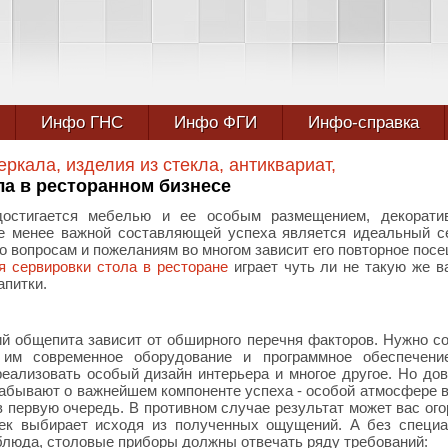
Инфо ГНС
Инфо ФГИ
Инфо-справка
еркала, изделия из стекла, антиквариат,
ла в ресторанном бизнесе
достигается мебелью и ее особым размещением, декорати
не менее важной составляющей успеха является идеальный с
го вопросам и пожеланиям во многом зависит его повторное пос
я сервировки стола в ресторане
играет чуть ли не такую же 
апитки.
ий общепита зависит от обширного перечня факторов. Нужно с
 им современное оборудование и программное обеспечени
реализовать особый дизайн интерьера и многое другое. Но до
абывают о важнейшем компоненте успеха - особой атмосфере в
первую очередь. В противном случае результат может вас ого
век выбирает исходя из полученных ощущений. А без специ
 блюда, столовые приборы должны отвечать ряду требований: