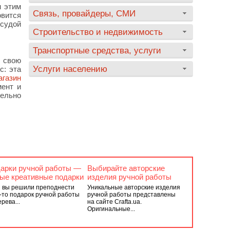
м этим
Связь, провайдеры, СМИ
овится
осудой
Строительство и недвижимость
Транспортные средства, услуги
 свою
Услуги населению
с: эта
агазин
мент и
тельно
арки ручной работы —
Выбирайте авторские
ые креативные подарки
изделия ручной работы
 вы решили преподнести
Уникальные авторские изделия
-то подарок ручной работы
ручной работы представлены
ерева...
на сайте Crafta.ua.
Оригинальные...