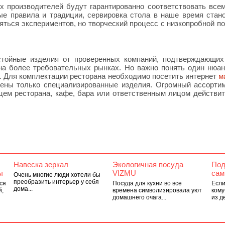
х производителей будут гарантированно соответствовать все
ые правила и традиции, сервировка стола в наше время стан
ояться экспериментов, но творческий процесс с низкопробной п
стойные изделия от проверенных компаний, подтверждающих
 на более требовательных рынках. Но важно понять один нюан
. Для комплектации ресторана необходимо посетить интернет
м
влены только специализированные изделия. Огромный ассорти
цем ресторана, кафе, бара или ответственным лицом действи
Навеска зеркал
Экологичная посуда
Под
ы
VIZMU
сам
Очень многие люди хотели бы
преобразить интерьер у себя
ся
Посуда для кухни во все
Если
дома...
й,
времена символизировала уют
кому
домашнего очага...
из д