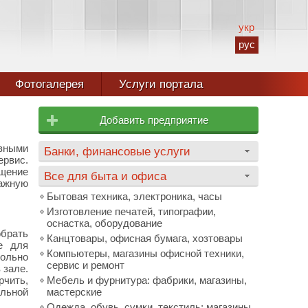
укр
рус
Фотогалерея
Услуги портала
Добавить предприятие
вными
Банки, финансовые услуги
ервис.
ещение
Все для быта и офиса
важную
Бытовая техника, электроника, часы
Изготовление печатей, типографии,
оснастка, оборудование
обрать
Канцтовары, офисная бумага, хозтовары
е для
Компьютеры, магазины офисной техники,
вольно
сервис и ремонт
 зале.
рчить,
Мебель и фурнитура: фабрики, магазины,
альной
мастерские
Одежда, обувь, сумки, текстиль: магазины,