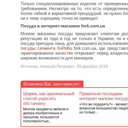
Только специализированные изделия от проверенны
требованиям. Несмотря на то, что есть определенн
более гибкой и вариативной процедурой. не нужно б
ни к чему хорошему точно не приведет.
Посуда в интернет-магазине fork.com.ua
Многие магазины посуды предлагают клиентам до
репутацию из года в год не только в Украине, но и
посуда пригодна лишь для домашнего использования
посуды сегмента ХоРеКа
fork.com.ua, где предста
гарантированное качество открывает перед владель
широкие возможности для маневров.
Источник: Алексей Петрович, 30 декабря 2019
Возможно Вас заинтересует:
Ширма, как оригинальный
Правильно посещаем
способ украсить
интернет магазин посуд
обстановку
«Что же подарить?» - мучают
вопросом большинство люде
Многие предметы мебели и
но только...
декора изобретенные в
прошлом, пользуются
популярностью...