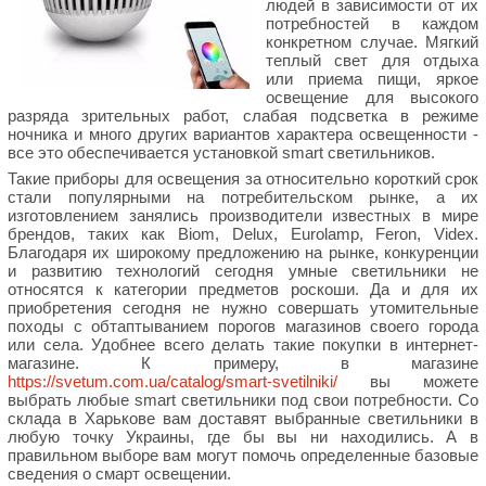
людей в зависимости от их
потребностей в каждом
конкретном случае. Мягкий
теплый свет для отдыха
или приема пищи, яркое
освещение для высокого
разряда зрительных работ, слабая подсветка в режиме
ночника и много других вариантов характера освещенности -
все это обеспечивается установкой smart светильников.
Такие приборы для освещения за относительно короткий срок
стали популярными на потребительском рынке, а их
изготовлением занялись производители известных в мире
брендов, таких как Biom, Delux, Eurolamp, Feron, Videx.
Благодаря их широкому предложению на рынке, конкуренции
и развитию технологий сегодня умные светильники не
относятся к категории предметов роскоши. Да и для их
приобретения сегодня не нужно совершать утомительные
походы с обтаптыванием порогов магазинов своего города
или села. Удобнее всего делать такие покупки в интернет-
магазине. К примеру, в магазине
https://svetum.com.ua/catalog/smart-svetilniki/
вы можете
выбрать любые smart светильники под свои потребности. Со
склада в Харькове вам доставят выбранные светильники в
любую точку Украины, где бы вы ни находились. А в
правильном выборе вам могут помочь определенные базовые
сведения о смарт освещении.