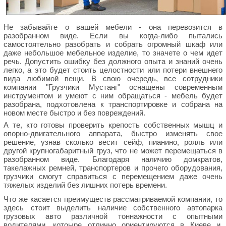
Не забывайте о вашей мебели - она перевозится в
разобранном виде. Если вы когда-либо пытались
самостоятельно разобрать и собрать огромный шкаф или
даже небольшое мебельное изделие, то значете о чем идет
речь. Допустить ошибку без должного опыта и знаний очень
легко, а это будет стоить целостности или потери внешнего
вида любимой вещи. В свою очередь, все сотрудники
компании "Грузчики Мустанг" оснащены современным
инструментом и умеют с ним обращаться - мебель будет
разобрана, подхотовлена к транспортировке и собрана на
новом месте быстро и без повреждений.
А те, кто готовы проверить крепость собственных мышц и
опорно-двигательного аппарата, быстро изменять свое
решение, узнав сколько весит сейф, пианино, рояль или
другой крупногабаритный груз, что не может перемещаться в
разобранном виде. Благодаря наличию домкратов,
такелажных ремней, транспортеров и прочего оборудования,
грузчики смогут справиться с перемещением даже очень
тяжелых изделий без лишних потерь времени.
Что же касается преимуществ рассматриваемой компании, то
здесь стоит выделить наличие собственного автопарка
грузовых авто различной тоннажности с опытными
водителями, котоыре отлично ориентируются в Киеве и,