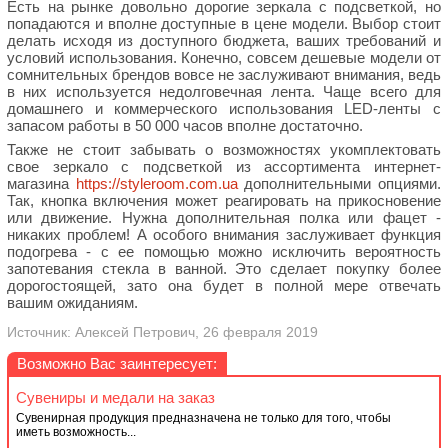
Есть на рынке довольно дорогие зеркала с подсветкой, но
попадаются и вполне доступные в цене модели. Выбор стоит
делать исходя из доступного бюджета, ваших требований и
условий использования. Конечно, совсем дешевые модели от
сомнительных брендов вовсе не заслуживают внимания, ведь
в них используется недолговечная лента. Чаще всего для
домашнего и коммерческого использования LED-ленты с
запасом работы в 50 000 часов вполне достаточно.
Также не стоит забывать о возможностях укомплектовать
свое зеркало с подсветкой из ассортимента интернет-
магазина
https://styleroom.com.ua
дополнительными опциями.
Так, кнопка включения может реагировать на прикосновение
или движение. Нужна дополнительная полка или фацет -
никаких проблем! А особого внимания заслуживает функция
подогрева - с ее помощью можно исключить вероятность
запотевания стекла в ванной. Это сделает покупку более
дорогостоящей, зато она будет в полной мере отвечать
вашим ожиданиям.
Источник: Алексей Петрович, 26 февраля 2019
Возможно Вас заинтересует:
Сувениры и медали на заказ
Сувенирная продукция предназначена не только для того, чтобы
иметь возможность...