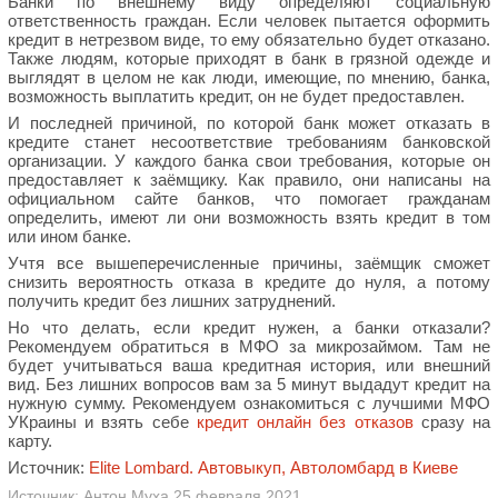
Банки по внешнему виду определяют социальную
ответственность граждан. Если человек пытается оформить
кредит в нетрезвом виде, то ему обязательно будет отказано.
Также людям, которые приходят в банк в грязной одежде и
выглядят в целом не как люди, имеющие, по мнению, банка,
возможность выплатить кредит, он не будет предоставлен.
И последней причиной, по которой банк может отказать в
кредите станет несоответствие требованиям банковской
организации. У каждого банка свои требования, которые он
предоставляет к заёмщику. Как правило, они написаны на
официальном сайте банков, что помогает гражданам
определить, имеют ли они возможность взять кредит в том
или ином банке.
Учтя все вышеперечисленные причины, заёмщик сможет
снизить вероятность отказа в кредите до нуля, а потому
получить кредит без лишних затруднений.
Но что делать, если кредит нужен, а банки отказали?
Рекомендуем обратиться в МФО за микрозаймом. Там не
будет учитываться ваша кредитная история, или внешний
вид. Без лишних вопросов вам за 5 минут выдадут кредит на
нужную сумму. Рекомендуем ознакомиться с лучшими МФО
УКраины и взять себе
кредит онлайн без отказов
сразу на
карту.
Источник:
Elite Lombard. Автовыкуп, Автоломбард в Киеве
Источник: Антон Муха 25 февраля 2021