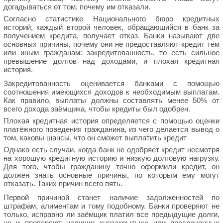
догадываться от том, почему им отказали.
Согласно статистике Национального бюро кредитных
историй, каждый второй человек, обращающийся в банк за
получением кредита, получает отказ. Банки называют две
основных причины, почему они не предоставляют кредит тем
или иным гражданам: закредитованность, то есть сильное
превышение долгов над доходами, и плохая кредитная
история.
Закредитованность оценивается банками с помощью
соотношения имеющихся доходов к необходимым выплатам.
Как правило, выплаты должны составлять менее 50% от
всего дохода заёмщика, чтобы кредиты был одобрен.
Плохая кредитная история определяется с помощью оценки
платёжного поведения гражданина, из чего делается вывод о
том, каковы шансы, что он сможет выплатить кредит
Однако есть случаи, когда банк не одобряет кредит несмотря
на хорошую кредитную историю и низкую долговую нагрузку.
Для того, чтобы гражданину точно оформили кредит, он
должен знать основные причины, по которым ему могут
отказать. Таких причин всего пять.
Первой причиной станет наличие задолженностей по
штрафам, алиментам и тому подобному. Банки проверяют не
только, исправно ли заёмщик платил все предыдущие долги,
но и проверяют наличие «незакрытых» или просроченных