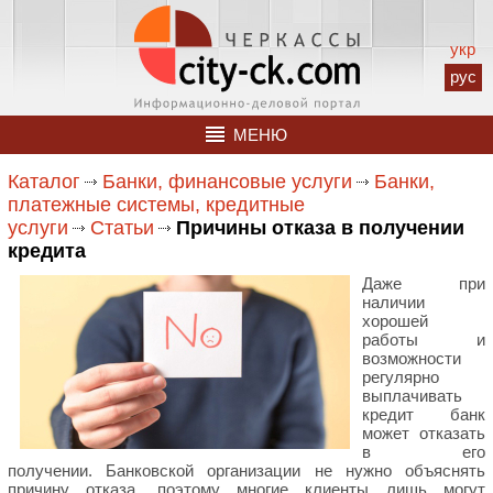
укр
рус
МЕНЮ
Каталог
Банки, финансовые услуги
Банки,
платежные системы, кредитные
услуги
Статьи
Причины отказа в получении
кредита
Даже при
наличии
хорошей
работы и
возможности
регулярно
выплачивать
кредит банк
может отказать
в его
получении. Банковской организации не нужно объяснять
причину отказа, поэтому многие клиенты лишь могут