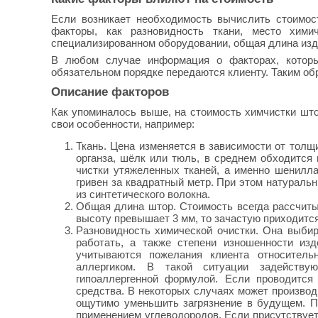
Если возникает необходимость вычислить стоимос
факторы, как разновидность ткани, место хими
специализированном оборудовании, общая длина изд
В любом случае информация о факторах, котор
обязательном порядке передаются клиенту. Таким об
Описание факторов
Как упоминалось выше, на стоимость химчистки што
свои особенности, например:
Ткань. Цена изменяется в зависимости от толщи
органза, шёлк или тюль, в среднем обходится 
чистки утяжеленных тканей, а именно шенилла
гривен за квадратный метр. При этом натураль
из синтетического волокна.
Общая длина штор. Стоимость всегда рассчиты
высоту превышает 3 мм, то зачастую приходится
Разновидность химической очистки. Она выбира
работать, а также степени изношенности из
учитываются пожелания клиента относитель
аллергиком. В такой ситуации задейству
гипоаллергенной формулой. Если проводитс
средства. В некоторых случаях может производ
ощутимо уменьшить загрязнение в будущем. П
применением углеводородов. Если присутствует