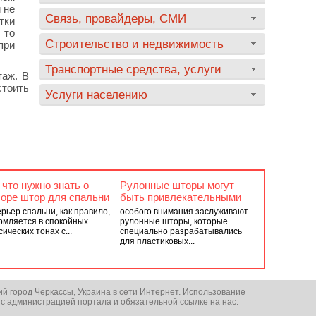
 не
Связь, провайдеры, СМИ
тки
 то
Строительство и недвижимость
при
Транспортные средства, услуги
таж. В
стоить
Услуги населению
 что нужно знать о
Рулонные шторы могут
оре штор для спальни
быть привлекательными
рьер спальни, как правило,
особого внимания заслуживают
мляется в спокойных
рулонные шторы, которые
сических тонах с...
специально разрабатывались
для пластиковых...
ий город Черкассы, Украина в сети Интернет. Использование
 с администрацией портала и обязательной ссылке на нас.