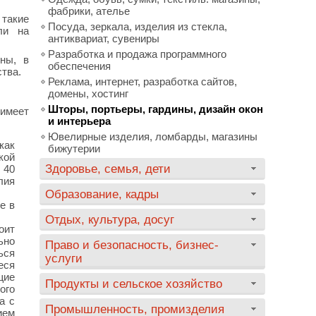
фабрики, ателье
 такие
Посуда, зеркала, изделия из стекла,
ли на
антиквариат, сувениры
Разработка и продажа программного
ны, в
обеспечения
тва.
Реклама, интернет, разработка сайтов,
домены, хостинг
Шторы, портьеры, гардины, дизайн окон
 имеет
и интерьера
Ювелирные изделия, ломбарды, магазины
как
бижутерии
кой
Здоровье, семья, дети
 40
лия
Образование, кадры
е в
Отдых, культура, досуг
оит
ьно
Право и безопасность, бизнес-
ься
услуги
еся
щие
Продукты и сельское хозяйство
ого
а с
Промышленность, промизделия
ием