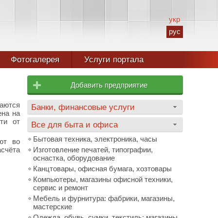
укр
рус
Фотогалерея
Услуги портала
Добавить предприятие
даются
Банки, финансовые услуги
ена на
ти от
Все для быта и офиса
Бытовая техника, электроника, часы
ют во
асчёта
Изготовление печатей, типографии,
оснастка, оборудование
Канцтовары, офисная бумага, хозтовары
Компьютеры, магазины офисной техники,
сервис и ремонт
Мебель и фурнитура: фабрики, магазины,
мастерские
Одежда, обувь, сумки, текстиль: магазины,