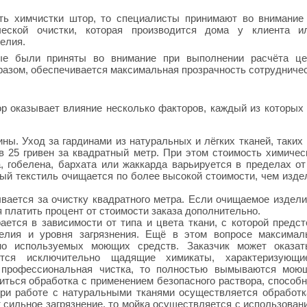
ть химчистки штор, то специалисты принимают во внимание
ческой очистки, которая производится дома у клиента и
елия.
ые были приняты во внимание при выполнении расчёта це
разом, обеспечивается максимальная прозрачность сотрудничес
р оказывает влияние несколько факторов, каждый из которых
ны. Уход за гардинами из натуральных и лёгких тканей, таких 
в 25 гривен за квадратный метр. При этом стоимость химичес
, гобелена, бархата или жаккарда варьируется в пределах от
ный текстиль очищается по более высокой стоимости, чем изде
вается за очистку квадратного метра. Если очищаемое издели
 платить процент от стоимости заказа дополнительно.
ется в зависимости от типа и цвета ткани, с которой предст
делия и уровня загрязнения. Ещё в этом вопросе максимал
но используемых моющих средств. Заказчик может оказат
ются исключительно щадящие химикаты, характеризующи
я профессиональная чистка, то полностью вымываются мою
иться обработка с применением безопасного раствора, способн
ри работе с натуральными тканями осуществляется обработк
 сильное загрязнение, то мойка осуществляется с использован