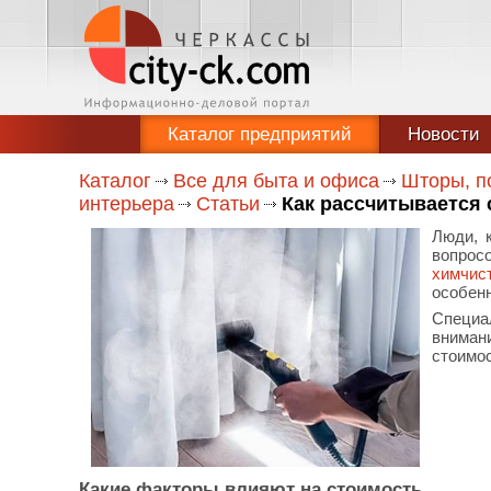
Каталог предприятий
Новости
Каталог
Все для быта и офиса
Шторы, п
интерьера
Статьи
Как рассчитывается 
Люди, 
вопрос
химчис
особенн
Специа
внимани
стоимос
Какие факторы влияют на стоимость