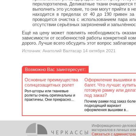
перхлорэтилена. Деликатные ткани очищаются т
выполнить это условие, то они могут прийти в 
находится в пределах от 40 до 190 гривен за
проводится очистка с использованием пара ил
отсутствии серьёзных загрязнений и запылённос
Ещё на цену может повлиять необходимость оказани
зависимости от особенностей работы конкретной ком
дорого. Лучше всего обсудить этот вопрос заблаговр
Источник: Анатолий Валтасар 14 октября 2021
Возможно Вас заинтересует:
Основные преимущества
Оформление вышивки в
солнцезащитных ролет
багет. Что лучше: купит
готовую рамку или дела
Рол-шторы или тканевые
под заказ?
ролеты очень оригинальны и
практичны. Они прекрасно...
Почему рамки под заказ боле
подходящий вариант
оформления вышивки в...
Информационно-деловой п
материалов в личных или
Связаться с администра