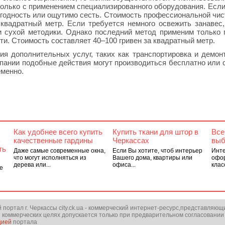
олько с применением специализированного оборудования. Если
негодность или ощутимо сесть. Стоимость профессиональной чис
 квадратный метр. Если требуется немного освежить занавес,
и сухой методики. Однако последний метод применим только 
ти. Стоимость составляет 40–100 гривен за квадратный метр.
я дополнительных услуг, таких как транспортировка и демон
пании подобные действия могут производиться бесплатно или 
еменно.
Как удобнее всего купить
Купить ткани для штор в
Все
ь
качественные гардины
Черкассах
выб
ть
Даже самые современные окна,
Если Вы хотите, чтоб интерьер
Инте
что могут исполняться из
Вашего дома, квартиры или
офор
дерева или...
офиса...
клас
е
ортал г. Черкассы city.ck.ua - коммерческий интернет-ресурс,представляющ
 коммерческих целях допускается только при предварительном согласовании
цией
портала