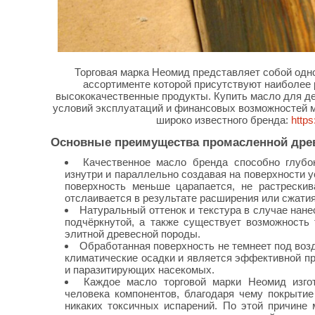
Торговая марка Неомид представляет собой одно
ассортименте которой присутствуют наиболее
высококачественные продукты. Купить масло для де
условий эксплуатаций и финансовых возможностей м
широко известного бренда:
https
Основные преимущества промасленной дре
Качественное масло бренда способно глубо
изнутри и параллельно создавая на поверхности 
поверхность меньше царапается, не растрескив
отслаивается в результате расширения или сжати
Натуральный оттенок и текстура в случае нане
подчёркнутой, а также существует возможность
элитной древесной породы.
Обработанная поверхность не темнеет под во
климатические осадки и является эффективной п
и паразитирующих насекомых.
Каждое масло торговой марки Неомид изгот
человека компонентов, благодаря чему покрыти
никаких токсичных испарений. По этой причине