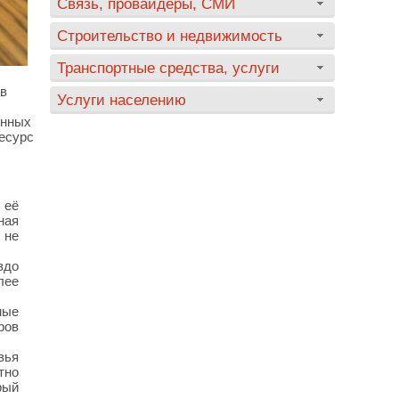
Связь, провайдеры, СМИ
Строительство и недвижимость
Транспортные средства, услуги
в
Услуги населению
енных
есурс
 её
ная
 не
здо
лее
ные
ров
вья
тно
рый