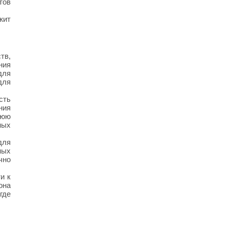
тов
жит
тв,
ния
для
для
сть
ния
нюю
ных
для
ных
чно
и к
она
где