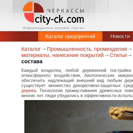
Каталог предприятий
Новости
Каталог
Промышленность, промизделия
материалы, нанесение покрытий
Статьи
состава
Каждый владелец любой деревянной постройки 
атмосферного воздействия, биологических микро
обеспечить надлежащий внешний вид любым дере
существует множество декоративно-защитных сре
дерева
. Технология промасливания древесных пов
многих лет люди убедились в эффективности исполь