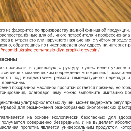
го из фаворитов по производству данной финишной продукции, 
 распространённые для обычного потребителя и профессионала
рева внутреннего или наружного назначения, с учётом определ
ожно, обратившись по нижеприведенному адресу на интернет-р
://neomid-ukraine.com/maslo-dlya-propitki-drevesini/
весины
ко проникать в древесную структуру, существенно укрепляя
устойчивое к механическим повреждениям покрытие. Промаслен
ается под воздействием резкого температурного перепада и
я древесины.
сения прозрачной масляной пропитки остаётся прежней, но гора
 тонирования, благодаря чему можно выполнить имитацию бо
здействием ультрафиолетовых лучей, может выдержать регуляр
реградой для размножения разнообразных биологических факто
авливается на основе экологически безопасных для здоро
е получается совершенно безвредным, и не выделяет абсолю
 масляная пропитка является универсальным продуктом, кото