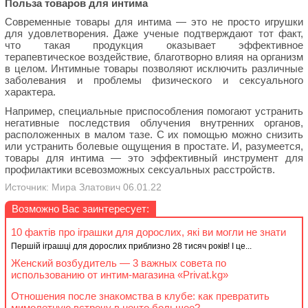
Польза товаров для интима
Современные товары для интима — это не просто игрушки
для удовлетворения. Даже ученые подтверждают тот факт,
что такая продукция оказывает эффективное
терапевтическое воздействие, благотворно влияя на организм
в целом. Интимные товары позволяют исключить различные
заболевания и проблемы физического и сексуального
характера.
Например, специальные приспособления помогают устранить
негативные последствия облучения внутренних органов,
расположенных в малом тазе. С их помощью можно снизить
или устранить болевые ощущения в простате. И, разумеется,
товары для интима — это эффективный инструмент для
профилактики всевозможных сексуальных расстройств.
Источник: Мира Златович 06.01.22
Возможно Вас заинтересует:
10 фактів про іграшки для дорослих, які ви могли не знати
Першій іграшці для дорослих приблизно 28 тисяч років! І це...
Женский возбудитель — 3 важных совета по
использованию от интим-магазина «Privat.kg»
Отношения после знакомства в клубе: как превратить
мимолетную встречу в нечто большее?